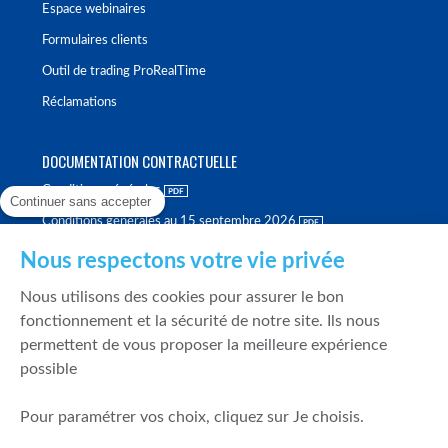
Espace webinaires
Formulaires clients
Outil de trading ProRealTime
Réclamations
DOCUMENTATION CONTRACTUELLE
Conditions générales
Continuer sans accepter
Conditions générales au 15 septembre 2026
Brochure tarifaire
Nous respectons votre vie privée
Rapport sur la qualité d'exécution
Nous utilisons des cookies pour assurer le bon
Politique de meilleure sélection
fonctionnement et la sécurité de notre site. Ils nous
permettent de vous proposer la meilleure expérience
Politique de durabilité
possible
Fonds de garantie des dépôts et de résolution
Pour paramétrer vos choix, cliquez sur Je choisis.
SÉCURITÉ & DONNÉES PERSONNELLES