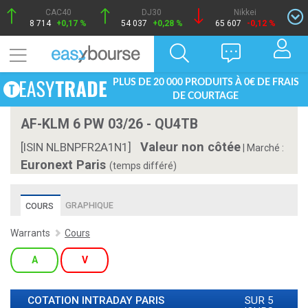
CAC40
DJ30
Nikkei
8 714
+0,17 %
54 037
+0,28 %
65 607
-0,12 %
PLUS DE 20 000 PRODUITS À 0€ DE FRAIS
DE COURTAGE
AF-KLM 6 PW 03/26 - QU4TB
Valeur non côtée
[ISIN NLBNPFR2A1N1]
|
Marché :
Euronext Paris
(temps différé)
GRAPHIQUE
COURS
Warrants
Cours
A
V
COTATION INTRADAY
PARIS
SUR 5