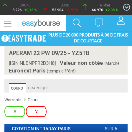
CAC40
DJ30
Nikkei
8 726
+0,13 %
53 904
-0,25 %
66 970
+2,08 %
PLUS DE 20 000 PRODUITS À 0€ DE FRAIS
DE COURTAGE
APERAM 22 PW 09/25 - YZ5TB
Valeur non côtée
[ISIN NLBNPFR2B3H8]
|
Marché :
Euronext Paris
(temps différé)
GRAPHIQUE
COURS
Warrants
Cours
A
V
COTATION INTRADAY
PARIS
SUR 5