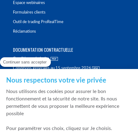
Espace webinaires
Formulaires clients
Outil de trading ProRealTime
Réclamations
DOCUMENTATION CONTRACTUELLE
Conditions générales
Continuer sans accepter
Conditions générales au 15 septembre 2026
Brochure tarifaire
Nous respectons votre vie privée
Rapport sur la qualité d'exécution
Nous utilisons des cookies pour assurer le bon
Politique de meilleure sélection
fonctionnement et la sécurité de notre site. Ils nous
permettent de vous proposer la meilleure expérience
Politique de durabilité
possible
Fonds de garantie des dépôts et de résolution
Pour paramétrer vos choix, cliquez sur Je choisis.
SÉCURITÉ & DONNÉES PERSONNELLES