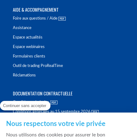
AIDE & ACCOMPAGNEMENT
Foire aux questions / Aide
Assistance
Espace actualités
Espace webinaires
Formulaires clients
Outil de trading ProRealTime
Réclamations
DOCUMENTATION CONTRACTUELLE
Conditions générales
Continuer sans accepter
Conditions générales au 15 septembre 2026
Brochure tarifaire
Nous respectons votre vie privée
Rapport sur la qualité d'exécution
Nous utilisons des cookies pour assurer le bon