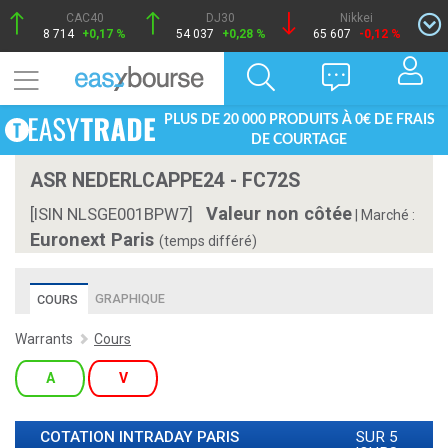
CAC40
DJ30
Nikkei
8 714
+0,17 %
54 037
+0,28 %
65 607
-0,12 %
PLUS DE 20 000 PRODUITS À 0€ DE FRAIS
DE COURTAGE
ASR NEDERLCAPPE24 - FC72S
Valeur non côtée
[ISIN NLSGE001BPW7]
|
Marché :
Euronext Paris
(temps différé)
GRAPHIQUE
COURS
Warrants
Cours
A
V
COTATION INTRADAY
PARIS
SUR 5