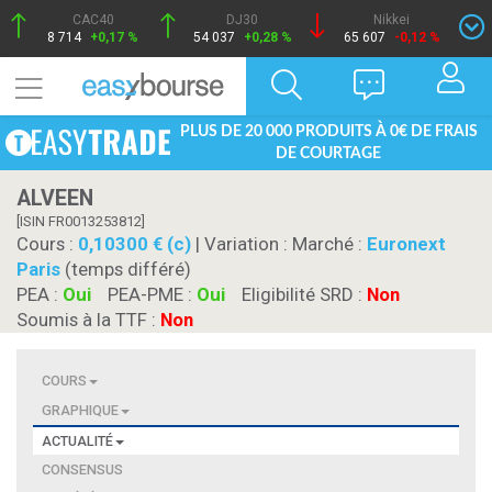
CAC40
DJ30
Nikkei
8 714
+0,17 %
54 037
+0,28 %
65 607
-0,12 %
PLUS DE 20 000 PRODUITS À 0€ DE FRAIS
DE COURTAGE
ALVEEN
[ISIN FR0013253812]
Cours :
0,10300 € (c)
| Variation :
Marché :
Euronext
Paris
(temps différé)
PEA :
Oui
PEA-PME :
Oui
Eligibilité SRD :
Non
Soumis à la TTF :
Non
COURS
GRAPHIQUE
ACTUALITÉ
CONSENSUS