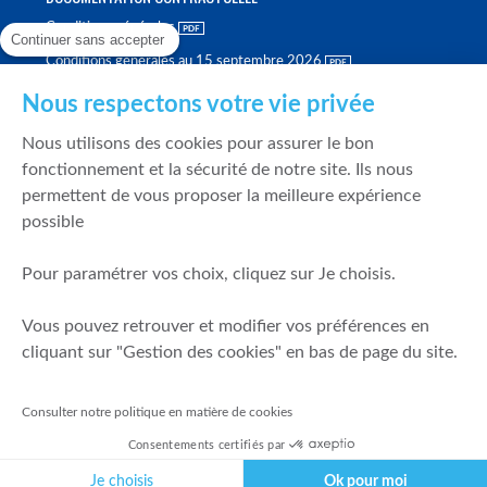
Conditions générales
Continuer sans accepter
Conditions générales au 15 septembre 2026
Brochure tarifaire
Nous respectons votre vie privée
Rapport sur la qualité d'exécution
Nous utilisons des cookies pour assurer le bon
Politique de meilleure sélection
fonctionnement et la sécurité de notre site. Ils nous
permettent de vous proposer la meilleure expérience
Politique de durabilité
possible
Fonds de garantie des dépôts et de résolution
Pour paramétrer vos choix, cliquez sur Je choisis.
SÉCURITÉ & DONNÉES PERSONNELLES
Vous pouvez retrouver et modifier vos préférences en
Mentions légales
cliquant sur "Gestion des cookies" en bas de page du site.
Prévention de la fraude
Gérer mes cookies
Consulter notre politique en matière de cookies
Politique de cookies
Consentements certifiés par
Politique de gestion des conflits d'intérêts
Je choisis
Ok pour moi