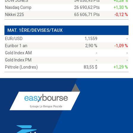
DOW JONES
54 036,93 Pts
+0,28 %
Nasdaq Comp
26 690,62 Pts
+1,30 %
Nikkei 225
65 606,71 Pts
-0,12 %
MAT. 1ÈRE/DEVISES/TAUX
EUR/USD
1,1559
-
Euribor 1 an
2,90 %
-1,09 %
Gold Index AM
-
-
Gold Index PM
-
-
Pétrole (Londres)
83,55 $
+1,29 %