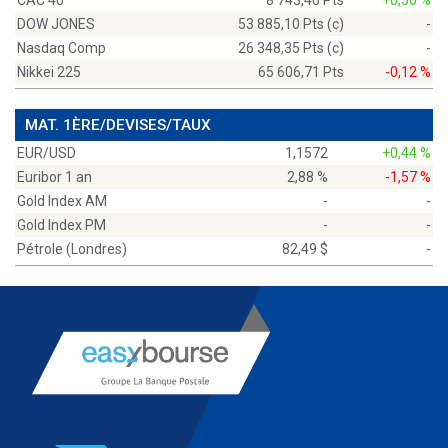
CAC 40
8 743,46 Pts
+0,50 %
DOW JONES
53 885,10 Pts (c)
-
Nasdaq Comp
26 348,35 Pts (c)
-
Nikkei 225
65 606,71 Pts
-0,12 %
MAT. 1ÈRE/DEVISES/TAUX
EUR/USD
1,1572
+0,44 %
Euribor 1 an
2,88 %
-1,57 %
Gold Index AM
-
-
Gold Index PM
-
-
Pétrole (Londres)
82,49 $
-