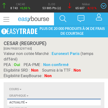
CAC40
DJ30
Nikkei
8 743
+0,50 %
53 885 Pts (c)
65 607
-0,12 %
PLUS DE 20 000 PRODUITS À 0€ DE FRAIS
DE COURTAGE
CESAR (REGROUPE)
[ISIN FR0013297165]
Valeur non cotée Marché :
Euronext Paris
(temps
différé)
PEA :
Oui
PEA-PME :
Non confirmé
Eligibilité SRD :
Non
Soumis à la TTF :
Non
Éligibilité EasyBourse :
Non
COURS
GRAPHIQUE
ACTUALITÉ