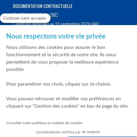
DOCUMENTATION CONTRACTUELLE
Conditions générales
Continuer sans accepter
Conditions générales au 15 septembre 2026
Brochure tarifaire
Nous respectons votre vie privée
Rapport sur la qualité d'exécution
Nous utilisons des cookies pour assurer le bon
Politique de meilleure sélection
fonctionnement et la sécurité de notre site. Ils nous
permettent de vous proposer la meilleure expérience
Politique de durabilité
possible
Fonds de garantie des dépôts et de résolution
Pour paramétrer vos choix, cliquez sur Je choisis.
SÉCURITÉ & DONNÉES PERSONNELLES
Vous pouvez retrouver et modifier vos préférences en
Mentions légales
cliquant sur "Gestion des cookies" en bas de page du site.
Prévention de la fraude
Gérer mes cookies
Consulter notre politique en matière de cookies
Politique de cookies
Consentements certifiés par
Politique de gestion des conflits d'intérêts