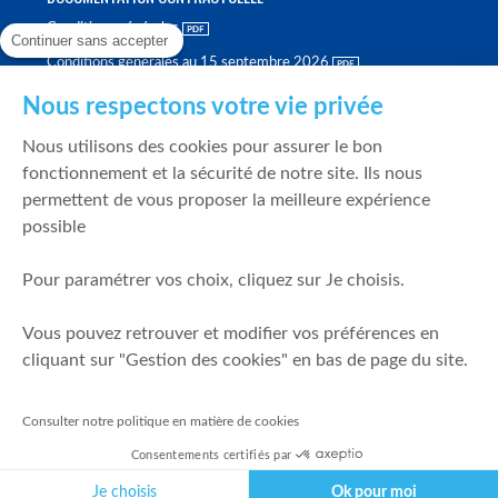
Conditions générales
Continuer sans accepter
Conditions générales au 15 septembre 2026
Brochure tarifaire
Nous respectons votre vie privée
Rapport sur la qualité d'exécution
Nous utilisons des cookies pour assurer le bon
Politique de meilleure sélection
fonctionnement et la sécurité de notre site. Ils nous
permettent de vous proposer la meilleure expérience
Politique de durabilité
possible
Fonds de garantie des dépôts et de résolution
Pour paramétrer vos choix, cliquez sur Je choisis.
SÉCURITÉ & DONNÉES PERSONNELLES
Vous pouvez retrouver et modifier vos préférences en
Mentions légales
cliquant sur "Gestion des cookies" en bas de page du site.
Prévention de la fraude
Gérer mes cookies
Consulter notre politique en matière de cookies
Politique de cookies
Consentements certifiés par
Politique de gestion des conflits d'intérêts
Je choisis
Ok pour moi