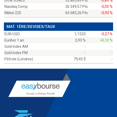
DOW JONES
53 865,43 Pts
-0,89 %
Nasdaq Comp
26 349,57 Pts
-0,05 %
Nikkei 225
65 683,26 Pts
-0,93 %
MAT. 1ÈRE/DEVISES/TAUX
EUR/USD
1,1523
-0,27 %
Euribor 1 an
2,93 %
+0,10 %
Gold Index AM
-
-
Gold Index PM
-
-
Pétrole (Londres)
79,45 $
-