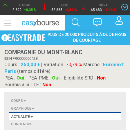
CAC40
DJ30
Nikkei
8 699
+0,35 %
53 865
-0,89 %
65 683
-0,93 %
PLUS DE 20 000 PRODUITS À 0€ DE FRAIS
DE COURTAGE
COMPAGNIE DU MONT-BLANC
[ISIN FR0000060428]
Cours :
250,00
| Variation :
-0,79 %
Marché :
Euronext
Paris
(temps différé)
PEA :
Oui
PEA-PME :
Oui
Eligibilité SRD :
Non
Soumis à la TTF :
Non
COURS
GRAPHIQUE
ACTUALITÉ
CONSENSUS