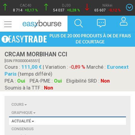
CAC40
DJ30
Nikkei
8 714
+0,17 %
54 037
+0,28 %
65 607
-0,12 %
PLUS DE 20 000 PRODUITS À 0€ DE FRAIS
DE COURTAGE
CRCAM MORBIHAN CCI
[ISIN FR0000045551]
Cours :
111,00
| Variation :
-0,89 %
Marché :
Euronext
Paris
(temps différé)
PEA :
Oui
PEA-PME :
Oui
Eligibilité SRD :
Non
Soumis à la TTF :
Non
COURS
GRAPHIQUE
ACTUALITÉ
CONSENSUS