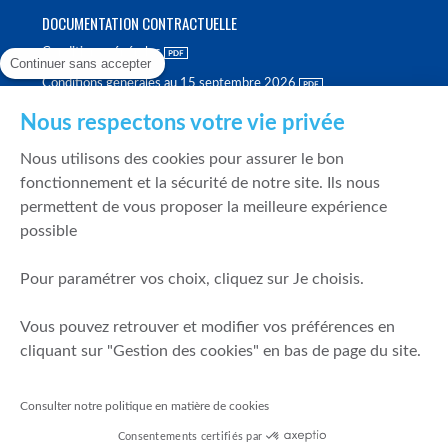
DOCUMENTATION CONTRACTUELLE
Conditions générales
Continuer sans accepter
Conditions générales au 15 septembre 2026
Brochure tarifaire
Nous respectons votre vie privée
Rapport sur la qualité d'exécution
Nous utilisons des cookies pour assurer le bon
Politique de meilleure sélection
fonctionnement et la sécurité de notre site. Ils nous
permettent de vous proposer la meilleure expérience
Politique de durabilité
possible
Fonds de garantie des dépôts et de résolution
Pour paramétrer vos choix, cliquez sur Je choisis.
SÉCURITÉ & DONNÉES PERSONNELLES
Vous pouvez retrouver et modifier vos préférences en
Mentions légales
cliquant sur "Gestion des cookies" en bas de page du site.
Prévention de la fraude
Gérer mes cookies
Consulter notre politique en matière de cookies
Politique de cookies
Consentements certifiés par