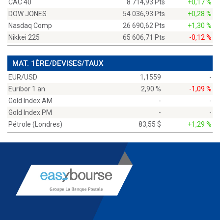
CAC 40
8 714,93 Pts
+0,17 %
DOW JONES
54 036,93 Pts
+0,28 %
Nasdaq Comp
26 690,62 Pts
+1,30 %
Nikkei 225
65 606,71 Pts
-0,12 %
MAT. 1ÈRE/DEVISES/TAUX
EUR/USD
1,1559
-
Euribor 1 an
2,90 %
-1,09 %
Gold Index AM
-
-
Gold Index PM
-
-
Pétrole (Londres)
83,55 $
+1,29 %