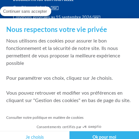
Conditions générales
Continuer sans accepter
Conditions générales au 15 septembre 2026
Brochure tarifaire
Nous respectons votre vie privée
Rapport sur la qualité d'exécution
Nous utilisons des cookies pour assurer le bon
Politique de meilleure sélection
fonctionnement et la sécurité de notre site. Ils nous
permettent de vous proposer la meilleure expérience
Politique de durabilité
possible
Fonds de garantie des dépôts et de résolution
Pour paramétrer vos choix, cliquez sur Je choisis.
SÉCURITÉ & DONNÉES PERSONNELLES
Vous pouvez retrouver et modifier vos préférences en
Mentions légales
cliquant sur "Gestion des cookies" en bas de page du site.
Prévention de la fraude
Gérer mes cookies
Consulter notre politique en matière de cookies
Politique de cookies
Consentements certifiés par
Politique de gestion des conflits d'intérêts
Je choisis
Ok pour moi