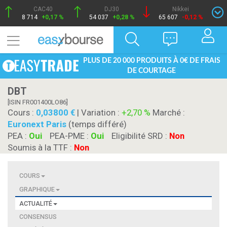
CAC40
DJ30
Nikkei
8 714
+0,17 %
54 037
+0,28 %
65 607
-0,12 %
PLUS DE 20 000 PRODUITS À 0€ DE FRAIS
DE COURTAGE
DBT
[ISIN FR001400LO86]
Cours :
0,03800
| Variation :
+2,70 %
Marché :
Euronext Paris
(temps différé)
PEA :
Oui
PEA-PME :
Oui
Eligibilité SRD :
Non
Soumis à la TTF :
Non
COURS
GRAPHIQUE
ACTUALITÉ
CONSENSUS