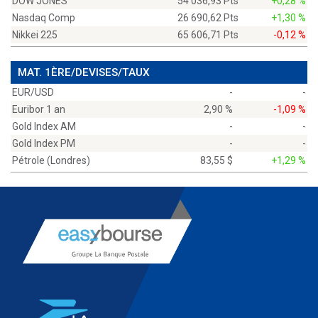
DOW JONES
54 036,93 Pts
+0,28 %
Nasdaq Comp
26 690,62 Pts
+1,30 %
Nikkei 225
65 606,71 Pts
-0,12 %
MAT. 1ÈRE/DEVISES/TAUX
EUR/USD
-
-
Euribor 1 an
2,90 %
-1,09 %
Gold Index AM
-
-
Gold Index PM
-
-
Pétrole (Londres)
83,55 $
+1,29 %