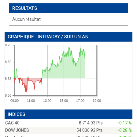
RÉSULTATS
Aucun résultat
GRAPHIQUE :
INTRADAY
/
SUR UN AN
8.76
8.69
8.63
8.56
09:00
11:00
13:00
15:00
17:00
19:00
INDICES
CAC 40
8 714,93 Pts
+0,17 %
DOW JONES
54 036,93 Pts
+0,28 %