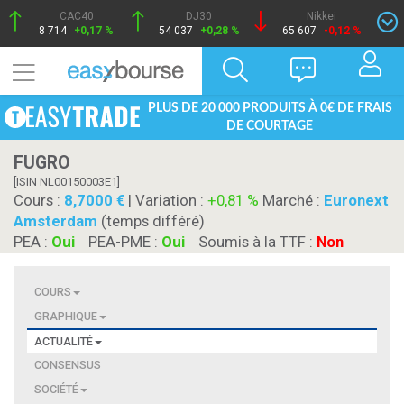
CAC40
DJ30
Nikkei
8 714
+0,17 %
54 037
+0,28 %
65 607
-0,12 %
PLUS DE 20 000 PRODUITS À 0€ DE FRAIS
DE COURTAGE
FUGRO
[ISIN NL00150003E1]
Cours :
8,7000
| Variation :
+0,81 %
Marché :
Euronext
Amsterdam
(temps différé)
PEA :
Oui
PEA-PME :
Oui
Soumis à la TTF :
Non
COURS
GRAPHIQUE
ACTUALITÉ
CONSENSUS
SOCIÉTÉ