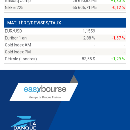
Nasdaq Comp
26 690,62 Pts
+1,30 %
Nikkei 225
65 606,71 Pts
-0,12 %
MAT. 1ÈRE/DEVISES/TAUX
EUR/USD
1,1559
-
Euribor 1 an
2,88 %
-1,57 %
Gold Index AM
-
-
Gold Index PM
-
-
Pétrole (Londres)
83,55 $
+1,29 %