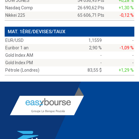
DOW JONES
54 036,93 Pts
+0,28 %
Nasdaq Comp
26 690,62 Pts
+1,30 %
Nikkei 225
65 606,71 Pts
-0,12 %
MAT. 1ÈRE/DEVISES/TAUX
EUR/USD
1,1559
-
Euribor 1 an
2,90 %
-1,09 %
Gold Index AM
-
-
Gold Index PM
-
-
Pétrole (Londres)
83,55 $
+1,29 %