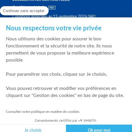
Conditions générales
Continuer sans accepter
Conditions générales au 15 septembre 2026
Brochure tarifaire
Nous respectons votre vie privée
Rapport sur la qualité d'exécution
Nous utilisons des cookies pour assurer le bon
Politique de meilleure sélection
fonctionnement et la sécurité de notre site. Ils nous
permettent de vous proposer la meilleure expérience
Politique de durabilité
possible
Fonds de garantie des dépôts et de résolution
Pour paramétrer vos choix, cliquez sur Je choisis.
SÉCURITÉ & DONNÉES PERSONNELLES
Vous pouvez retrouver et modifier vos préférences en
Mentions légales
cliquant sur "Gestion des cookies" en bas de page du site.
Prévention de la fraude
Gérer mes cookies
Consulter notre politique en matière de cookies
Politique de cookies
Consentements certifiés par
Politique de gestion des conflits d'intérêts
Je choisis
Ok pour moi