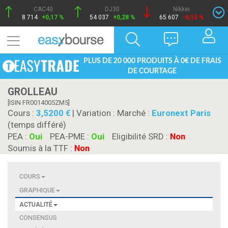
CAC40
DJ30
Nikkei
8 714
+0,17 %
54 037
+0,28 %
65 607
-0,12 %
PLUS DE 20 000 PRODUITS À 0€ DE FRAIS
DE COURTAGE
GROLLEAU
[ISIN FR0014005ZM5]
Cours :
3,5200
| Variation :
Marché :
Euronext Paris
(temps différé)
PEA :
Oui
PEA-PME :
Oui
Eligibilité SRD :
Non
Soumis à la TTF :
Non
COURS
GRAPHIQUE
ACTUALITÉ
CONSENSUS