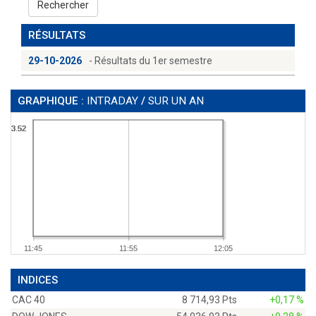
Rechercher
RÉSULTATS
29-10-2026
- Résultats du 1er semestre
GRAPHIQUE :
INTRADAY
/
SUR UN AN
3.52
3.52
3.52
3.52
11:45
11:55
12:05
INDICES
CAC 40
8 714,93 Pts
+0,17 %