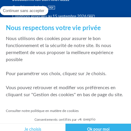
Conditions générales
Continuer sans accepter
Conditions générales au 15 septembre 2026
Brochure tarifaire
Nous respectons votre vie privée
Rapport sur la qualité d'exécution
Nous utilisons des cookies pour assurer le bon
Politique de meilleure sélection
fonctionnement et la sécurité de notre site. Ils nous
permettent de vous proposer la meilleure expérience
Politique de durabilité
possible
Fonds de garantie des dépôts et de résolution
Pour paramétrer vos choix, cliquez sur Je choisis.
SÉCURITÉ & DONNÉES PERSONNELLES
Vous pouvez retrouver et modifier vos préférences en
Mentions légales
cliquant sur "Gestion des cookies" en bas de page du site.
Prévention de la fraude
Gérer mes cookies
Consulter notre politique en matière de cookies
Politique de cookies
Consentements certifiés par
Politique de gestion des conflits d'intérêts
Je choisis
Ok pour moi