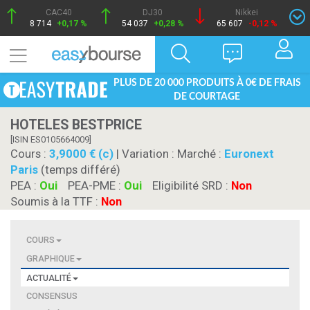
CAC40
DJ30
Nikkei
8 714
+0,17 %
54 037
+0,28 %
65 607
-0,12 %
PLUS DE 20 000 PRODUITS À 0€ DE FRAIS
DE COURTAGE
HOTELES BESTPRICE
[ISIN ES0105664009]
Cours :
3,9000 € (c)
| Variation :
Marché :
Euronext
Paris
(temps différé)
PEA :
Oui
PEA-PME :
Oui
Eligibilité SRD :
Non
Soumis à la TTF :
Non
COURS
GRAPHIQUE
ACTUALITÉ
CONSENSUS