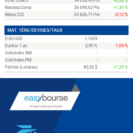
DOW JONES
54 036,93 Pts
+0,28 %
Nasdaq Comp
26 690,62 Pts
+1,30 %
Nikkei 225
65 606,71 Pts
-0,12 %
MAT. 1ÈRE/DEVISES/TAUX
EUR/USD
1,1559
-
Euribor 1 an
2,90 %
-1,09 %
Gold Index AM
-
-
Gold Index PM
-
-
Pétrole (Londres)
83,55 $
+1,29 %