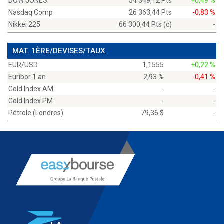
DOW JONES
54 349,12 Pts
+0,49 %
Nasdaq Comp
26 363,44 Pts
-0,83 %
Nikkei 225
66 300,44 Pts (c)
-
MAT. 1ÈRE/DEVISES/TAUX
EUR/USD
1,1555
+0,22 %
Euribor 1 an
2,93 %
-0,41 %
Gold Index AM
-
-
Gold Index PM
-
-
Pétrole (Londres)
79,36 $
-