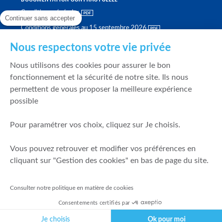
Conditions générales
Continuer sans accepter
Conditions générales au 15 septembre 2026
Brochure tarifaire
Nous respectons votre vie privée
Rapport sur la qualité d'exécution
Nous utilisons des cookies pour assurer le bon
Politique de meilleure sélection
fonctionnement et la sécurité de notre site. Ils nous
permettent de vous proposer la meilleure expérience
Politique de durabilité
possible
Fonds de garantie des dépôts et de résolution
Pour paramétrer vos choix, cliquez sur Je choisis.
SÉCURITÉ & DONNÉES PERSONNELLES
Vous pouvez retrouver et modifier vos préférences en
Mentions légales
cliquant sur "Gestion des cookies" en bas de page du site.
Prévention de la fraude
Gérer mes cookies
Consulter notre politique en matière de cookies
Politique de cookies
Consentements certifiés par
Politique de gestion des conflits d'intérêts
Je choisis
Ok pour moi