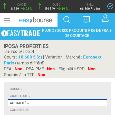
CAC40
DJ30
Nikkei
8 669
+0,03 %
54 349
+0,49 %
66 300 Pts (c)
PLUS DE 20 000 PRODUITS À 0€ DE FRAIS
DE COURTAGE
IPOSA PROPERTIES
[ISIN ES0105417002]
Cours :
18,600 € (c)
| Variation :
Marché :
Euronext
Paris
(temps différé)
PEA :
Non
PEA-PME :
Non
Eligibilité SRD :
Non
Soumis à la TTF :
Non
COURS
GRAPHIQUE
ACTUALITÉ
CONSENSUS