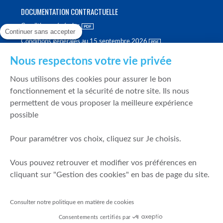
DOCUMENTATION CONTRACTUELLE
Conditions générales
Continuer sans accepter
Conditions générales au 15 septembre 2026
Brochure tarifaire
Nous respectons votre vie privée
Rapport sur la qualité d'exécution
Nous utilisons des cookies pour assurer le bon
Politique de meilleure sélection
fonctionnement et la sécurité de notre site. Ils nous
permettent de vous proposer la meilleure expérience
Politique de durabilité
possible
Fonds de garantie des dépôts et de résolution
Pour paramétrer vos choix, cliquez sur Je choisis.
SÉCURITÉ & DONNÉES PERSONNELLES
Vous pouvez retrouver et modifier vos préférences en
Mentions légales
cliquant sur "Gestion des cookies" en bas de page du site.
Prévention de la fraude
Gérer mes cookies
Consulter notre politique en matière de cookies
Politique de cookies
Consentements certifiés par