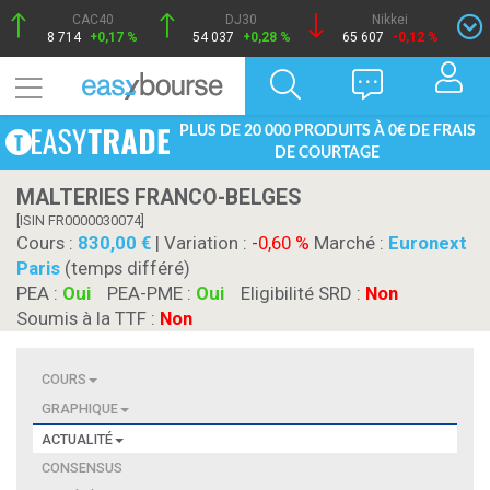
CAC40
DJ30
Nikkei
8 714
+0,17 %
54 037
+0,28 %
65 607
-0,12 %
PLUS DE 20 000 PRODUITS À 0€ DE FRAIS
DE COURTAGE
MALTERIES FRANCO-BELGES
[ISIN FR0000030074]
Cours :
830,00
| Variation :
-0,60 %
Marché :
Euronext
Paris
(temps différé)
PEA :
Oui
PEA-PME :
Oui
Eligibilité SRD :
Non
Soumis à la TTF :
Non
COURS
GRAPHIQUE
ACTUALITÉ
CONSENSUS