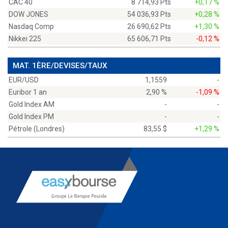
CAC 40
8 714,93 Pts
+0,17 %
DOW JONES
54 036,93 Pts
+0,28 %
Nasdaq Comp
26 690,62 Pts
+1,30 %
Nikkei 225
65 606,71 Pts
-0,12 %
MAT. 1ÈRE/DEVISES/TAUX
EUR/USD
1,1559
-
Euribor 1 an
2,90 %
-1,09 %
Gold Index AM
-
-
Gold Index PM
-
-
Pétrole (Londres)
83,55 $
+1,29 %