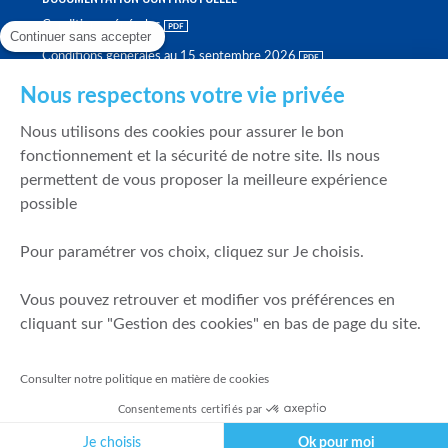
Conditions générales
Continuer sans accepter
Conditions générales au 15 septembre 2026
Brochure tarifaire
Nous respectons votre vie privée
Rapport sur la qualité d'exécution
Nous utilisons des cookies pour assurer le bon
Politique de meilleure sélection
fonctionnement et la sécurité de notre site. Ils nous
permettent de vous proposer la meilleure expérience
Politique de durabilité
possible
Fonds de garantie des dépôts et de résolution
Pour paramétrer vos choix, cliquez sur Je choisis.
SÉCURITÉ & DONNÉES PERSONNELLES
Vous pouvez retrouver et modifier vos préférences en
Mentions légales
cliquant sur "Gestion des cookies" en bas de page du site.
Prévention de la fraude
Gérer mes cookies
Consulter notre politique en matière de cookies
Politique de cookies
Consentements certifiés par
Politique de gestion des conflits d'intérêts
Je choisis
Ok pour moi