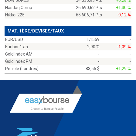
DOW JONES
54 036,93 Pts
+0,28 %
Nasdaq Comp
26 690,62 Pts
+1,30 %
Nikkei 225
65 606,71 Pts
-0,12 %
MAT. 1ÈRE/DEVISES/TAUX
EUR/USD
1,1559
-
Euribor 1 an
2,90 %
-1,09 %
Gold Index AM
-
-
Gold Index PM
-
-
Pétrole (Londres)
83,55 $
+1,29 %