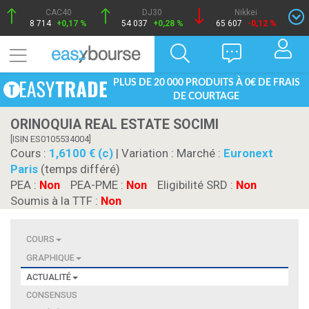
CAC40
DJ30
Nikkei
8 714
+0,17 %
54 037
+0,28 %
65 607
-0,12 %
PLUS DE 20 000 PRODUITS À 0€ DE FRAIS
DE COURTAGE
ORINOQUIA REAL ESTATE SOCIMI
[ISIN ES0105534004]
Cours :
1,6100 € (c)
| Variation :
Marché :
Euronext
Paris
(temps différé)
PEA :
Non
PEA-PME :
Non
Eligibilité SRD :
Non
Soumis à la TTF :
Non
COURS
GRAPHIQUE
ACTUALITÉ
CONSENSUS