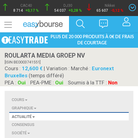
CAC40
DJ30
Nikkei
8 714
+0,17 %
54 037
+0,28 %
65 607
-0,12 %
PLUS DE 20 000 PRODUITS À 0€ DE FRAIS
DE COURTAGE
ROULARTA MEDIA GROEP NV
[ISIN BE0003741551]
Cours :
12,600
| Variation :
Marché :
Euronext
Bruxelles
(temps différé)
PEA :
Oui
PEA-PME :
Oui
Soumis à la TTF :
Non
COURS
GRAPHIQUE
ACTUALITÉ
CONSENSUS
SOCIÉTÉ