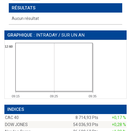
RÉSULTATS
Aucun résultat
GRAPHIQUE :
INTRADAY
/
SUR UN AN
12.60
12.60
12.60
12.60
09:15
09:25
09:35
INDICES
CAC 40
8 714,93 Pts
+0,17 %
DOW JONES
54 036,93 Pts
+0,28 %