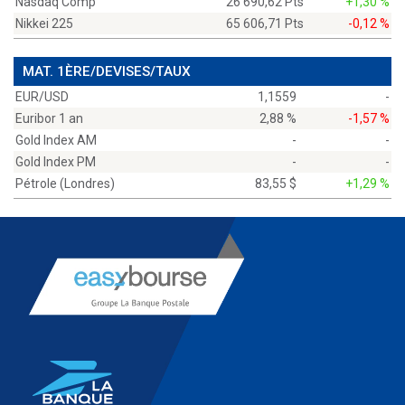
Nasdaq Comp
26 690,62 Pts
+1,30 %
Nikkei 225
65 606,71 Pts
-0,12 %
MAT. 1ÈRE/DEVISES/TAUX
EUR/USD
1,1559
-
Euribor 1 an
2,88 %
-1,57 %
Gold Index AM
-
-
Gold Index PM
-
-
Pétrole (Londres)
83,55 $
+1,29 %