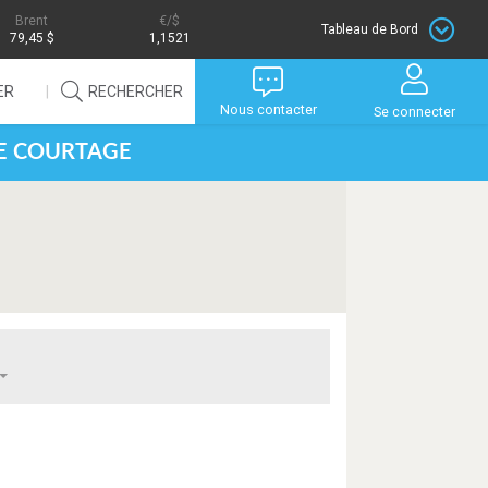
Brent
/$
Tableau de Bord
79,45 $
1,1521
ER
RECHERCHER
Nous contacter
Se connecter
DE COURTAGE