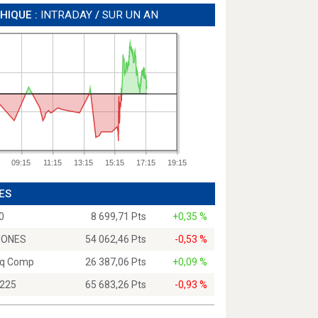
HIQUE :
INTRADAY
/
SUR UN AN
09:15
11:15
13:15
15:15
17:15
19:15
ES
0
8 699,71 Pts
+0,35 %
JONES
54 062,46 Pts
-0,53 %
q Comp
26 387,06 Pts
+0,09 %
 225
65 683,26 Pts
-0,93 %