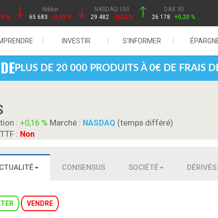
Nikkei
NASDAQ 100
DAX 30
53 %
65 683
-0,93 %
29 482
-0,02 %
26 178
+0,20 %
MPRENDRE
INVESTIR
S'INFORMER
ÉPARGN
PLUS DE 20 000 PRODUITS À 0€ DE FRAIS 
S
tion :
+0,16 %
Marché :
NASDAQ
(temps différé)
 TTF :
Non
CTUALITÉ
CONSENSUS
SOCIÉTÉ
DÉRIVÉS
ETER
VENDRE