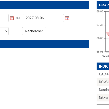
GRAP
68.08
au
67.38
Rechercher
66.68
65.98
07:15
INDIC
CAC 4
DOW 
Nasda
Nikkei