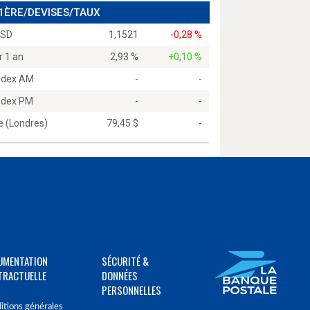
 1ÈRE/DEVISES/TAUX
USD
1,1521
-0,28 %
r 1 an
2,93 %
+0,10 %
Index AM
-
-
Index PM
-
-
e (Londres)
79,45 $
-
UMENTATION
SÉCURITÉ &
TRACTUELLE
DONNÉES
PERSONNELLES
itions générales