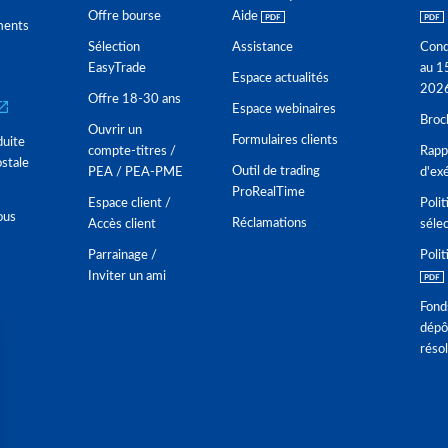
Offre bourse
Aide
ments
Sélection
Assistance
Cond
EasyTrade
au 1
Espace actualités
202
Offre 18-30 ans
Espace webinaires
Broc
Ouvrir un
Formulaires clients
duite
compte-titres /
Rappo
stale
Outil de trading
PEA / PEA-PME
d'ex
ProRealTime
Espace client /
Polit
ous
Réclamations
Accès client
séle
Parrainage /
Polit
Inviter un ami
Fond
dépô
réso