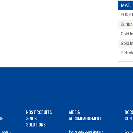
MAT.
EUR/
Euribo
Gold 
Gold 
Pétrol
NOS PRODUITS
AIDE &
DOC
SE
& NOS
ACCOMPAGNEMENT
CON
SOLUTIONS
nous ?
Foire aux questions /
Cond