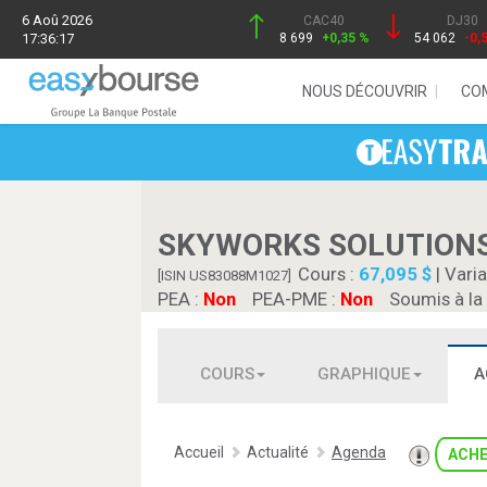
6 Aoû 2026
CAC40
DJ30
17:36:17
8 699
+0,35 %
54 062
-0,
NOUS DÉCOUVRIR
CO
SKYWORKS SOLUTION
Cours :
67,095 $
| Varia
[ISIN US83088M1027]
PEA :
Non
PEA-PME :
Non
Soumis à la
COURS
GRAPHIQUE
A
Accueil
Actualité
Agenda
ACH