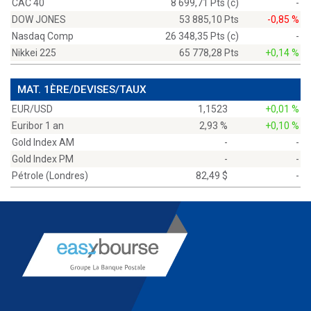
CAC 40
8 699,71 Pts (c)
-
DOW JONES
53 885,10 Pts
-0,85 %
Nasdaq Comp
26 348,35 Pts (c)
-
Nikkei 225
65 778,28 Pts
+0,14 %
MAT. 1ÈRE/DEVISES/TAUX
EUR/USD
1,1523
+0,01 %
Euribor 1 an
2,93 %
+0,10 %
Gold Index AM
-
-
Gold Index PM
-
-
Pétrole (Londres)
82,49 $
-