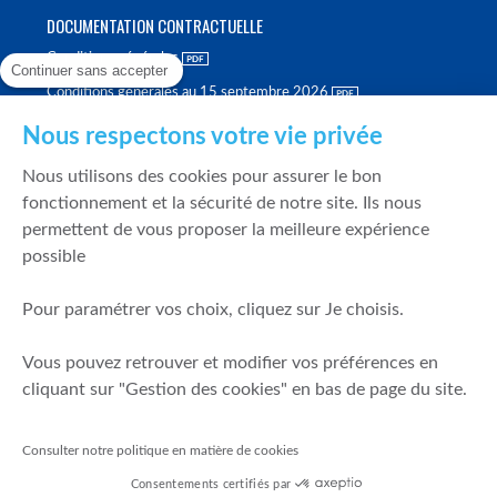
DOCUMENTATION CONTRACTUELLE
Conditions générales
Continuer sans accepter
Conditions générales au 15 septembre 2026
Brochure tarifaire
Nous respectons votre vie privée
Rapport sur la qualité d'exécution
Nous utilisons des cookies pour assurer le bon
Politique de meilleure sélection
fonctionnement et la sécurité de notre site. Ils nous
permettent de vous proposer la meilleure expérience
Politique de durabilité
possible
Fonds de garantie des dépôts et de résolution
Pour paramétrer vos choix, cliquez sur Je choisis.
SÉCURITÉ & DONNÉES PERSONNELLES
Vous pouvez retrouver et modifier vos préférences en
Mentions légales
cliquant sur "Gestion des cookies" en bas de page du site.
Prévention de la fraude
Gérer mes cookies
Consulter notre politique en matière de cookies
Politique de cookies
Consentements certifiés par