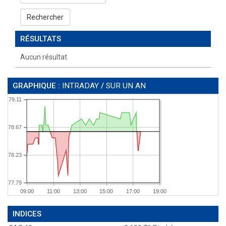
Rechercher
RÉSULTATS
Aucun résultat
GRAPHIQUE :
INTRADAY
/
SUR UN AN
79.11
78.67
78.23
77.79
09:00
11:00
13:00
15:00
17:00
19:00
INDICES