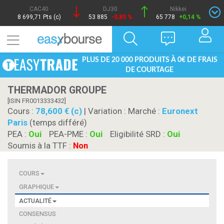
CAC40
DJ30
Nikkei
8 699,71 Pts (c)
53 885
-0,85 %
65 778
+0,14 %
PLUS DE 20 000 PRODUITS À 0€ DE FRAIS
DE COURTAGE
THERMADOR GROUPE
[ISIN FR0013333432]
Cours :
78,600 € (c)
| Variation :
Marché :
Euronext
Paris
(temps différé)
PEA :
Oui
PEA-PME :
Oui
Eligibilité SRD :
Oui
Soumis à la TTF :
Non
COURS
GRAPHIQUE
ACTUALITÉ
CONSENSUS