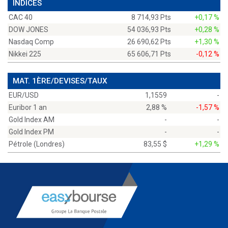
INDICES
CAC 40
8 714,93 Pts
+0,17 %
DOW JONES
54 036,93 Pts
+0,28 %
Nasdaq Comp
26 690,62 Pts
+1,30 %
Nikkei 225
65 606,71 Pts
-0,12 %
MAT. 1ÈRE/DEVISES/TAUX
EUR/USD
1,1559
-
Euribor 1 an
2,88 %
-1,57 %
Gold Index AM
-
-
Gold Index PM
-
-
Pétrole (Londres)
83,55 $
+1,29 %