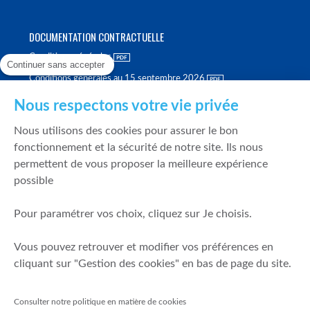
DOCUMENTATION CONTRACTUELLE
Conditions générales
Continuer sans accepter
Conditions générales au 15 septembre 2026
Brochure tarifaire
Nous respectons votre vie privée
Rapport sur la qualité d'exécution
Nous utilisons des cookies pour assurer le bon
Politique de meilleure sélection
fonctionnement et la sécurité de notre site. Ils nous
permettent de vous proposer la meilleure expérience
Politique de durabilité
possible
Fonds de garantie des dépôts et de résolution
Pour paramétrer vos choix, cliquez sur Je choisis.
SÉCURITÉ & DONNÉES PERSONNELLES
Vous pouvez retrouver et modifier vos préférences en
Mentions légales
cliquant sur "Gestion des cookies" en bas de page du site.
Prévention de la fraude
Gérer mes cookies
Consulter notre politique en matière de cookies