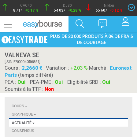
CAC40
DJ30
Nikkei
8 714
+0,17 %
54 037
+0,28 %
65 607
-0,12 %
PLUS DE 20 000 PRODUITS À 0€ DE FRAIS
DE COURTAGE
VALNEVA SE
[ISIN FR0004056851]
Cours :
2,2660
| Variation :
+2,03 %
Marché :
Euronext
Paris
(temps différé)
PEA :
Oui
PEA-PME :
Oui
Eligibilité SRD :
Oui
Soumis à la TTF :
Non
COURS
GRAPHIQUE
ACTUALITÉ
CONSENSUS