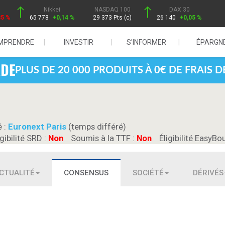
Nikkei
NASDAQ 100
DAX 30
85 %
65 778
+0,14 %
29 373 Pts (c)
26 140
+0,05 %
MPRENDRE
INVESTIR
S'INFORMER
ÉPARGN
PLUS DE 20 000 PRODUITS À 0€ DE FRAIS 
é :
Euronext Paris
(temps différé)
igibilité SRD :
Non
Soumis à la TTF :
Non
Éligibilité EasyBo
CTUALITÉ
CONSENSUS
SOCIÉTÉ
DÉRIVÉS