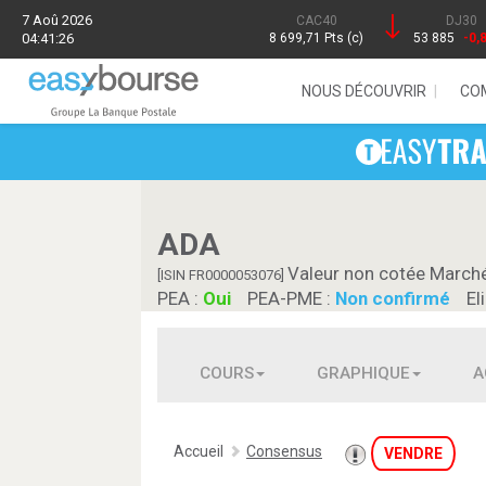
7 Aoû 2026
CAC40
DJ30
04:41:26
8 699,71 Pts (c)
53 885
-0,
NOUS DÉCOUVRIR
CO
ADA
Valeur non cotée March
[ISIN FR0000053076]
PEA :
Oui
PEA-PME :
Non confirmé
El
COURS
GRAPHIQUE
A
Accueil
Consensus
VENDRE