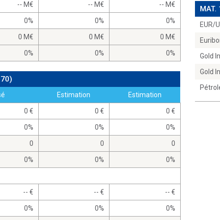
-- M
-- M
-- M
MAT.
0%
0%
0%
EUR/
0 M
0 M
0 M
Euribo
0%
0%
0%
Gold 
Gold 
970)
Pétrol
sé
Estimation
Estimation
0
0
0
0%
0%
0%
0
0
0
0%
0%
0%
--
--
--
0%
0%
0%