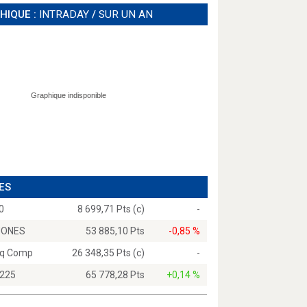
HIQUE :
INTRADAY
/
SUR UN AN
ES
0
8 699,71 Pts (c)
-
JONES
53 885,10 Pts
-0,85 %
q Comp
26 348,35 Pts (c)
-
 225
65 778,28 Pts
+0,14 %