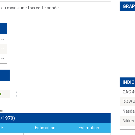
GRAP
r au moins une fois cette année :
--
--
--
INDIC
CAC 4
DOW 
er
Nasda
1/1970)
Nikkei
sé
Estimation
Estimation