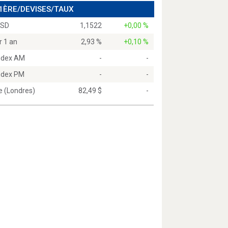
 1ÈRE/DEVISES/TAUX
USD
1,1522
+0,00 %
r 1 an
2,93 %
+0,10 %
Index AM
-
-
Index PM
-
-
e (Londres)
82,49 $
-