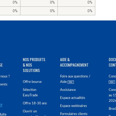
0%
0%
0%
0%
0%
0%
NOS PRODUITS
AIDE &
DOC
SE
& NOS
ACCOMPAGNEMENT
CON
SOLUTIONS
nous ?
Foire aux questions /
Cond
Offre bourse
Aide
ments
Sélection
Assistance
Cond
EasyTrade
au 1
Espace actualités
202
Offre 18-30 ans
Espace webinaires
Broc
Ouvrir un
Formulaires clients
duite