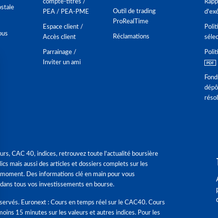
compte-titres /
Rappo
stale
Outil de trading
PEA / PEA-PME
d'ex
ProRealTime
Espace client /
Polit
ous
Réclamations
Accès client
séle
Parrainage /
Polit
Inviter un ami
Fond
dépô
réso
urs, CAC 40, indices, retrouvez toute l'actualité boursière
ics mais aussi des articles et dossiers complets sur les
 moment. Des informations clé en main pour vous
dans tous vos investissements en bourse.
éservés. Euronext : Cours en temps réel sur le CAC40. Cours
moins 15 minutes sur les valeurs et autres indices. Pour les