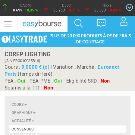
CAC40
DJ30
Nikkei
8 699
+0,35 %
53 963
-0,71 %
65 683
-0,93 %
PLUS DE 20 000 PRODUITS À 0€ DE FRAIS
DE COURTAGE
COREP LIGHTING
[ISIN FR0010035816]
Cours :
9,0000 € (c)
| Variation :
Marché :
Euronext
Paris
(temps différé)
PEA :
Oui
PEA-PME :
Oui
Eligibilité SRD :
Non
Soumis à la TTF :
Non
COURS
GRAPHIQUE
ACTUALITÉ
CONSENSUS