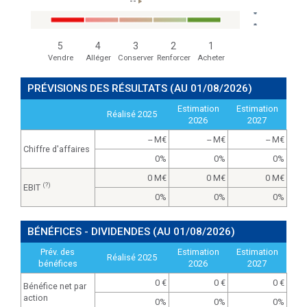
--
5
4
3
2
1
Vendre
Alléger
Conserver
Renforcer
Acheter
PRÉVISIONS DES RÉSULTATS
(AU 01/08/2026)
Estimation
Estimation
Réalisé 2025
2026
2027
-- M
-- M
-- M
Chiffre d'affaires
0%
0%
0%
0 M
0 M
0 M
(?)
EBIT
0%
0%
0%
BÉNÉFICES - DIVIDENDES
(AU 01/08/2026)
Prév. des
Estimation
Estimation
Réalisé 2025
bénéfices
2026
2027
0
0
0
Bénéfice net par
action
0%
0%
0%