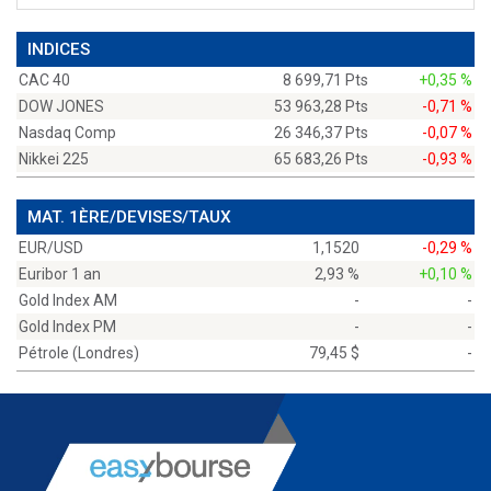
INDICES
CAC 40
8 699,71 Pts
+0,35 %
DOW JONES
53 963,28 Pts
-0,71 %
Nasdaq Comp
26 346,37 Pts
-0,07 %
Nikkei 225
65 683,26 Pts
-0,93 %
MAT. 1ÈRE/DEVISES/TAUX
EUR/USD
1,1520
-0,29 %
Euribor 1 an
2,93 %
+0,10 %
Gold Index AM
-
-
Gold Index PM
-
-
Pétrole (Londres)
79,45 $
-