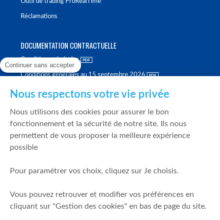
Outil de trading ProRealTime
Réclamations
DOCUMENTATION CONTRACTUELLE
Conditions générales
Continuer sans accepter
Conditions générales au 15 septembre 2026
Brochure tarifaire
Nous respectons votre vie privée
Rapport sur la qualité d'exécution
Nous utilisons des cookies pour assurer le bon
Politique de meilleure sélection
fonctionnement et la sécurité de notre site. Ils nous
permettent de vous proposer la meilleure expérience
Politique de durabilité
possible
Fonds de garantie des dépôts et de résolution
Pour paramétrer vos choix, cliquez sur Je choisis.
SÉCURITÉ & DONNÉES PERSONNELLES
Vous pouvez retrouver et modifier vos préférences en
Mentions légales
cliquant sur "Gestion des cookies" en bas de page du site.
Prévention de la fraude