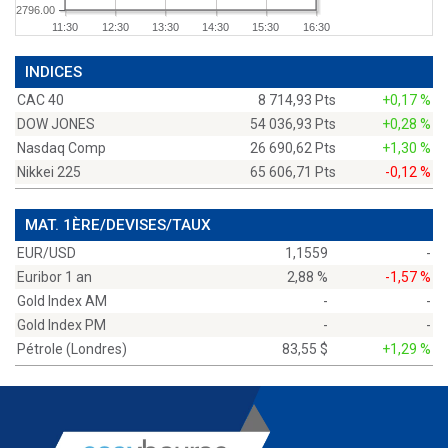
2796.00
11:30
12:30
13:30
14:30
15:30
16:30
INDICES
CAC 40
8 714,93 Pts
+0,17 %
DOW JONES
54 036,93 Pts
+0,28 %
Nasdaq Comp
26 690,62 Pts
+1,30 %
Nikkei 225
65 606,71 Pts
-0,12 %
MAT. 1ÈRE/DEVISES/TAUX
EUR/USD
1,1559
-
Euribor 1 an
2,88 %
-1,57 %
Gold Index AM
-
-
Gold Index PM
-
-
Pétrole (Londres)
83,55 $
+1,29 %