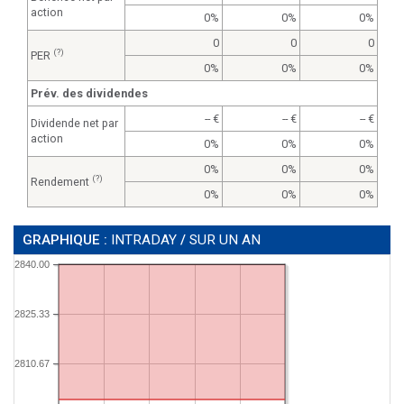
action
0%
0%
0%
0
0
0
(?)
PER
0%
0%
0%
Prév. des dividendes
--
--
--
Dividende net par
action
0%
0%
0%
0%
0%
0%
(?)
Rendement
0%
0%
0%
GRAPHIQUE :
INTRADAY
/
SUR UN AN
2840.00
2825.33
2810.67