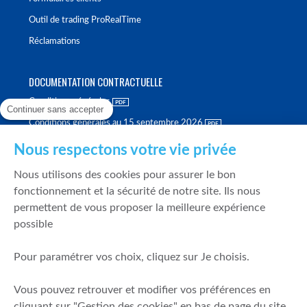
Outil de trading ProRealTime
Réclamations
DOCUMENTATION CONTRACTUELLE
Conditions générales
Continuer sans accepter
Conditions générales au 15 septembre 2026
Brochure tarifaire
Nous respectons votre vie privée
Rapport sur la qualité d'exécution
Nous utilisons des cookies pour assurer le bon
Politique de meilleure sélection
fonctionnement et la sécurité de notre site. Ils nous
permettent de vous proposer la meilleure expérience
Politique de durabilité
possible
Fonds de garantie des dépôts et de résolution
Pour paramétrer vos choix, cliquez sur Je choisis.
SÉCURITÉ & DONNÉES PERSONNELLES
Vous pouvez retrouver et modifier vos préférences en
Mentions légales
cliquant sur "Gestion des cookies" en bas de page du site.