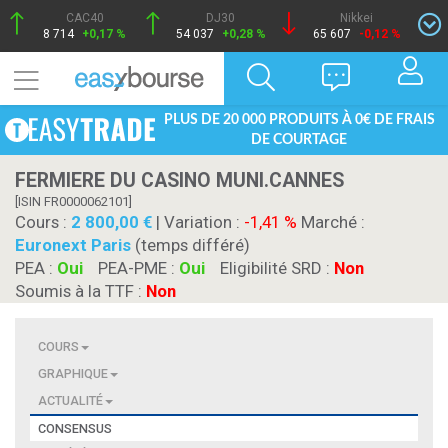
CAC40
DJ30
Nikkei
8 714
+0,17 %
54 037
+0,28 %
65 607
-0,12 %
PLUS DE 20 000 PRODUITS À 0€ DE FRAIS
DE COURTAGE
FERMIERE DU CASINO MUNI.CANNES
[ISIN FR0000062101]
Cours :
2 800,00
| Variation :
-1,41 %
Marché :
Euronext Paris
(temps différé)
PEA :
Oui
PEA-PME :
Oui
Eligibilité SRD :
Non
Soumis à la TTF :
Non
COURS
GRAPHIQUE
ACTUALITÉ
CONSENSUS