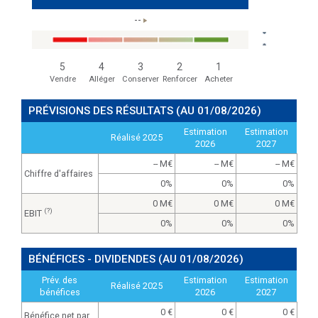
--
5
4
3
2
1
Vendre
Alléger
Conserver
Renforcer
Acheter
PRÉVISIONS DES RÉSULTATS
(AU 01/08/2026)
Estimation
Estimation
Réalisé 2025
2026
2027
-- M
-- M
-- M
Chiffre d'affaires
0%
0%
0%
0 M
0 M
0 M
(?)
EBIT
0%
0%
0%
BÉNÉFICES - DIVIDENDES
(AU 01/08/2026)
Prév. des
Estimation
Estimation
Réalisé 2025
bénéfices
2026
2027
0
0
0
Bénéfice net par