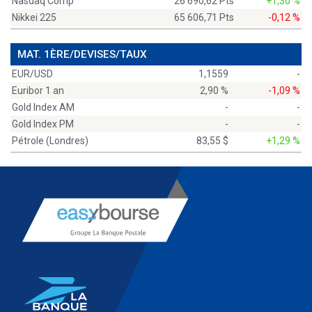
Nasdaq Comp
26 690,62 Pts
+1,30 %
Nikkei 225
65 606,71 Pts
-0,12 %
MAT. 1ÈRE/DEVISES/TAUX
EUR/USD
1,1559
-
Euribor 1 an
2,90 %
-1,09 %
Gold Index AM
-
-
Gold Index PM
-
-
Pétrole (Londres)
83,55 $
+1,29 %