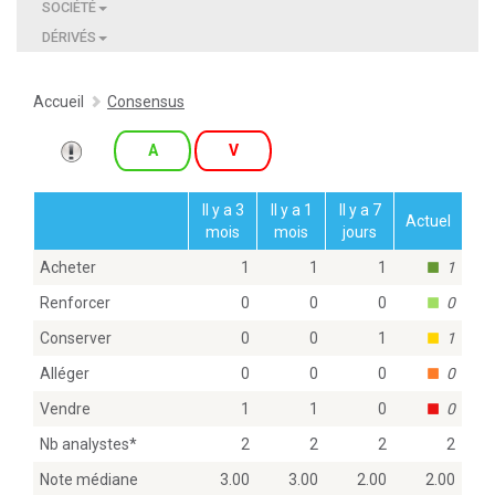
SOCIÉTÉ
DÉRIVÉS
Accueil
Consensus
A
V
Il y a 3
Il y a 1
Il y a 7
Actuel
mois
mois
jours
Acheter
1
1
1
1
Renforcer
0
0
0
0
Conserver
0
0
1
1
Alléger
0
0
0
0
Vendre
1
1
0
0
Nb analystes
*
2
2
2
2
Note médiane
3.00
3.00
2.00
2.00