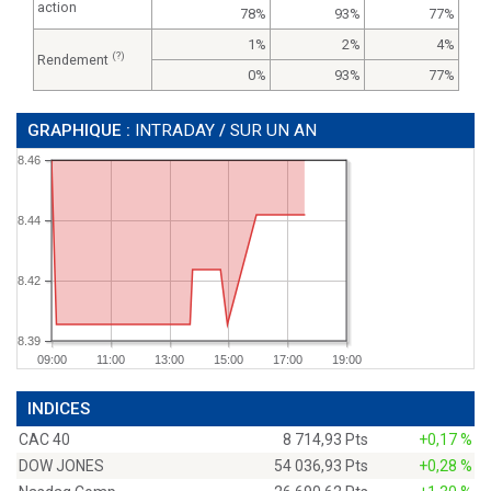
action
78%
93%
77%
1%
2%
4%
(?)
Rendement
0%
93%
77%
GRAPHIQUE :
INTRADAY
/
SUR UN AN
8.46
8.44
8.42
8.39
09:00
11:00
13:00
15:00
17:00
19:00
INDICES
CAC 40
8 714,93 Pts
+0,17 %
DOW JONES
54 036,93 Pts
+0,28 %