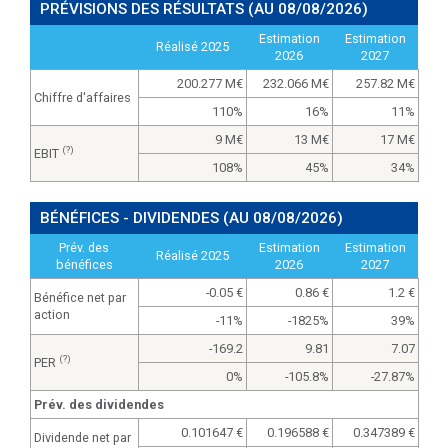
PRÉVISIONS DES RÉSULTATS
(AU 08/08/2026)
Estimation
Estimation
Réalisé 2025
2026
2027
200.277 M
232.066 M
257.82 M
Chiffre d'affaires
110%
16%
11%
9 M
13 M
17 M
(?)
EBIT
108%
45%
34%
BÉNÉFICES - DIVIDENDES
(AU 08/08/2026)
Prév. des
Estimation
Estimation
Réalisé 2025
bénéfices
2026
2027
-0.05
0.86
1.2
Bénéfice net par
action
-11%
-1825%
39%
-169.2
9.81
7.07
(?)
PER
0%
-105.8%
-27.87%
Prév. des dividendes
0.101647
0.196588
0.347389
Dividende net par