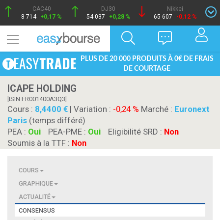
CAC40
DJ30
Nikkei
8 714
+0,17 %
54 037
+0,28 %
65 607
-0,12 %
PLUS DE 20 000 PRODUITS À 0€ DE FRAIS
DE COURTAGE
ICAPE HOLDING
[ISIN FR001400A3Q3]
Cours :
8,4400
| Variation :
-0,24 %
Marché :
Euronext
Paris
(temps différé)
PEA :
Oui
PEA-PME :
Oui
Eligibilité SRD :
Non
Soumis à la TTF :
Non
COURS
GRAPHIQUE
ACTUALITÉ
CONSENSUS