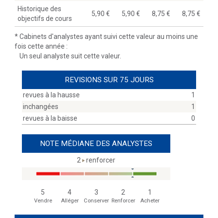
Historique des
5,90
5,90
8,75
8,75
objectifs de cours
*
Cabinets d'analystes ayant suivi cette valeur au moins une
fois cette année :
Un seul analyste suit cette valeur.
REVISIONS SUR 75 JOURS
revues à la hausse
1
inchangées
1
revues à la baisse
0
NOTE MÉDIANE DES ANALYSTES
2
renforcer
5
4
3
2
1
Vendre
Alléger
Conserver
Renforcer
Acheter