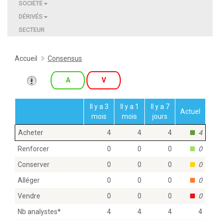
SOCIÉTÉ
DÉRIVÉS
SECTEUR
Accueil
Consensus
A
V
Il y a 3
Il y a 1
Il y a 7
Actuel
mois
mois
jours
Acheter
4
4
4
4
Renforcer
0
0
0
0
Conserver
0
0
0
0
Alléger
0
0
0
0
Vendre
0
0
0
0
Nb analystes
*
4
4
4
4