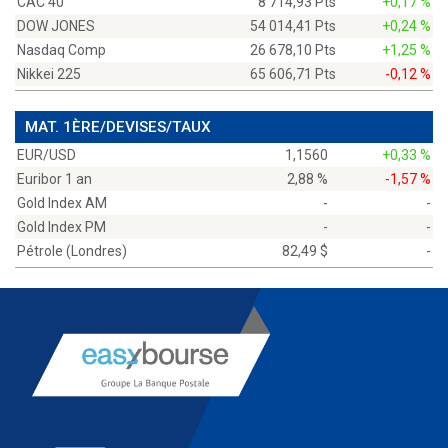
CAC 40
8 714,93 Pts
+0,17 %
DOW JONES
54 014,41 Pts
+0,24 %
Nasdaq Comp
26 678,10 Pts
+1,25 %
Nikkei 225
65 606,71 Pts
-0,12 %
MAT. 1ÈRE/DEVISES/TAUX
EUR/USD
1,1560
+0,33 %
Euribor 1 an
2,88 %
-1,57 %
Gold Index AM
-
-
Gold Index PM
-
-
Pétrole (Londres)
82,49 $
-