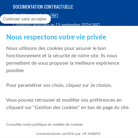
DOCUMENTATION CONTRACTUELLE
Conditions générales
Continuer sans accepter
Conditions générales au 15 septembre 2026
Brochure tarifaire
Nous respectons votre vie privée
Rapport sur la qualité d'exécution
Nous utilisons des cookies pour assurer le bon
Politique de meilleure sélection
fonctionnement et la sécurité de notre site. Ils nous
permettent de vous proposer la meilleure expérience
Politique de durabilité
possible
Fonds de garantie des dépôts et de résolution
Pour paramétrer vos choix, cliquez sur Je choisis.
SÉCURITÉ & DONNÉES PERSONNELLES
Vous pouvez retrouver et modifier vos préférences en
Mentions légales
cliquant sur "Gestion des cookies" en bas de page du site.
Prévention de la fraude
Gérer mes cookies
Consulter notre politique en matière de cookies
Politique de cookies
Consentements certifiés par