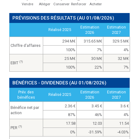
Vendre
Alléger
Conserver
Renforcer
Acheter
PRÉVISIONS DES RÉSULTATS
(AU 01/08/2026)
Estimation
Estimation
Réalisé 2025
2026
2027
294 M
315.65 M
329.5 M
Chiffre d'affaires
100%
7%
4%
25 M
30 M
32 M
(?)
EBIT
100%
22%
7%
BÉNÉFICES - DIVIDENDES
(AU 01/08/2026)
Prév. des
Estimation
Estimation
Réalisé 2025
bénéfices
2026
2027
2.36
3.45
3.6
Bénéfice net par
action
87%
46%
4%
17.58
12.03
11.54
(?)
PER
0%
-31.59%
-4.03%