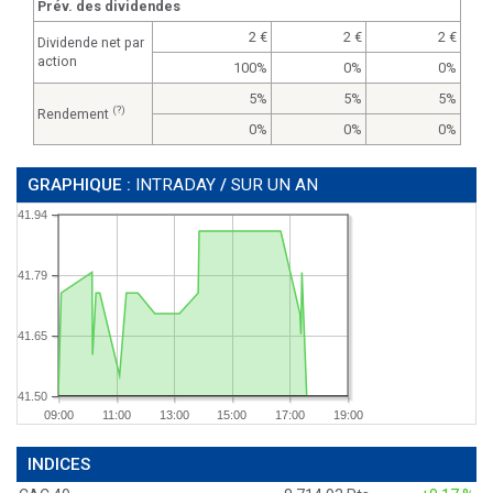
Prév. des dividendes
2
2
2
Dividende net par
action
100%
0%
0%
5%
5%
5%
(?)
Rendement
0%
0%
0%
GRAPHIQUE :
INTRADAY
/
SUR UN AN
41.94
41.79
41.65
41.50
09:00
11:00
13:00
15:00
17:00
19:00
INDICES