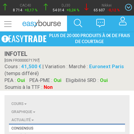
CAC40
DJ30
Nikkei
8 714
+0,17 %
54 014
+0,24 %
65 607
-0,12 %
PLUS DE 20 000 PRODUITS À 0€ DE FRAIS
DE COURTAGE
INFOTEL
[ISIN FR0000071797]
Cours :
41,500
| Variation :
Marché :
Euronext Paris
(temps différé)
PEA :
Oui
PEA-PME :
Oui
Eligibilité SRD :
Oui
Soumis à la TTF :
Non
COURS
GRAPHIQUE
ACTUALITÉ
CONSENSUS