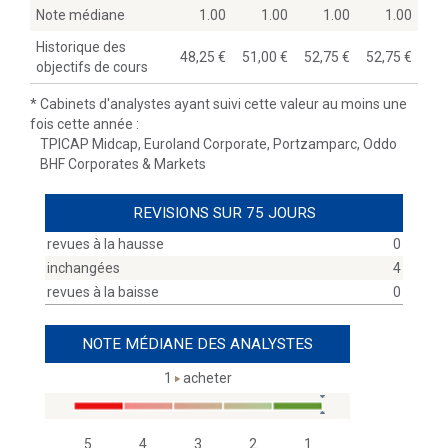
Note médiane
1.00
1.00
1.00
1.00
Historique des
48,25
51,00
52,75
52,75
objectifs de cours
*
Cabinets d'analystes ayant suivi cette valeur au moins une
fois cette année :
TPICAP Midcap, Euroland Corporate, Portzamparc, Oddo
BHF Corporates & Markets
REVISIONS SUR 75 JOURS
revues à la hausse
0
inchangées
4
revues à la baisse
0
NOTE MÉDIANE DES ANALYSTES
1
acheter
5
4
3
2
1