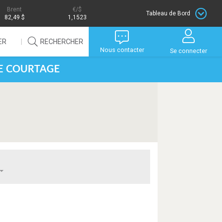
Brent
/$
Tableau de Bord
82,49 $
1,1523
ER
RECHERCHER
Nous contacter
Se connecter
DE COURTAGE