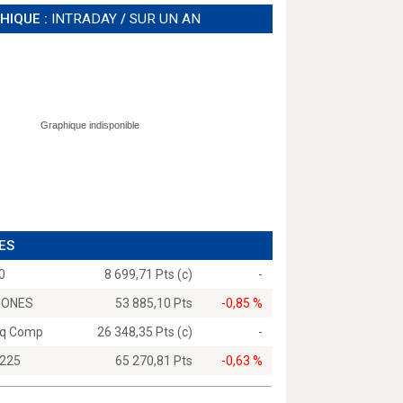
HIQUE :
INTRADAY
/
SUR UN AN
ES
0
8 699,71 Pts (c)
-
JONES
53 885,10 Pts
-0,85 %
q Comp
26 348,35 Pts (c)
-
 225
65 270,81 Pts
-0,63 %