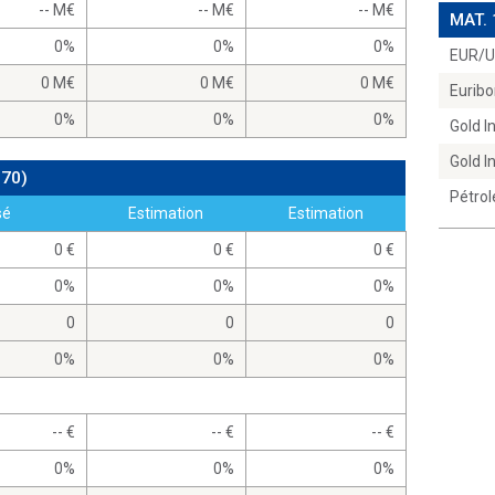
-- M
-- M
-- M
MAT.
0%
0%
0%
EUR/
0 M
0 M
0 M
Euribo
0%
0%
0%
Gold 
Gold 
970)
Pétrol
sé
Estimation
Estimation
0
0
0
0%
0%
0%
0
0
0
0%
0%
0%
--
--
--
0%
0%
0%