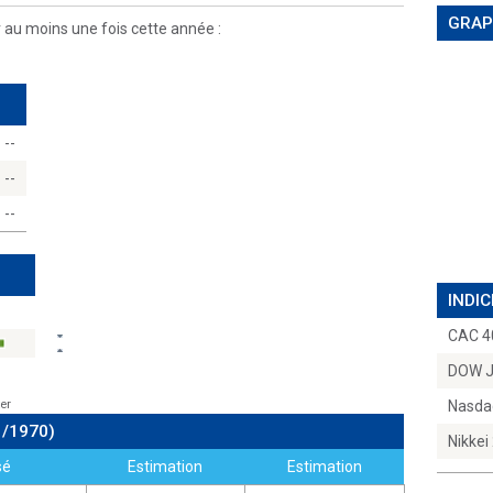
GRAP
r au moins une fois cette année :
--
--
--
INDIC
CAC 4
DOW 
er
Nasda
1/1970)
Nikkei
sé
Estimation
Estimation