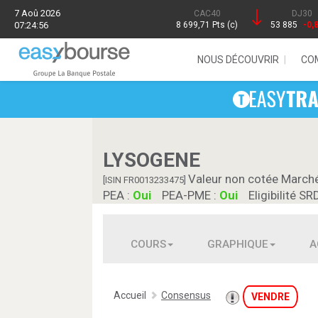
7 Aoû 2026
CAC40
DJ30
07:24:56
8 699,71 Pts (c)
53 885
-0,
NOUS DÉCOUVRIR
CO
LYSOGENE
Valeur non cotée March
[ISIN FR0013233475]
PEA :
Oui
PEA-PME :
Oui
Eligibilité SR
COURS
GRAPHIQUE
A
Accueil
Consensus
VENDRE