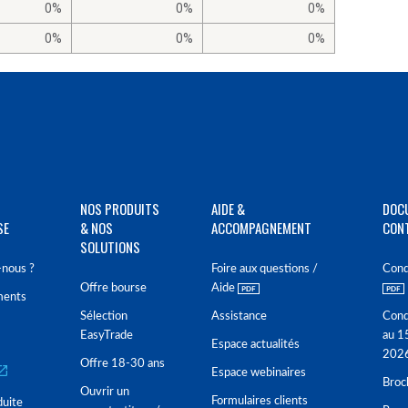
0%
0%
0%
0%
0%
0%
NOS PRODUITS
AIDE &
DOC
SE
& NOS
ACCOMPAGNEMENT
CON
SOLUTIONS
nous ?
Foire aux questions /
Cond
Offre bourse
Aide
ments
Sélection
Assistance
Cond
EasyTrade
au 1
Espace actualités
202
Offre 18-30 ans
Espace webinaires
Broc
Ouvrir un
Formulaires clients
duite