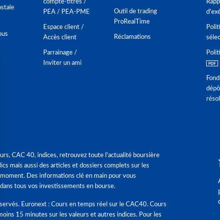
compte-titres /
Rappo
stale
Outil de trading
PEA / PEA-PME
d'ex
ProRealTime
Espace client /
Polit
ous
Réclamations
Accès client
séle
Parrainage /
Polit
Inviter un ami
Fond
dépô
réso
urs, CAC 40, indices, retrouvez toute l'actualité boursière
ics mais aussi des articles et dossiers complets sur les
 moment. Des informations clé en main pour vous
dans tous vos investissements en bourse.
éservés. Euronext : Cours en temps réel sur le CAC40. Cours
moins 15 minutes sur les valeurs et autres indices. Pour les