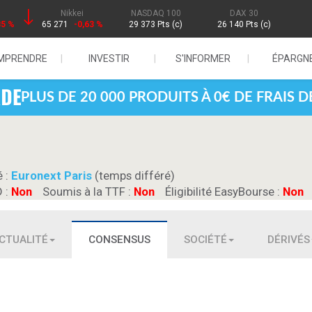
Nikkei
NASDAQ 100
DAX 30
85 %
65 271
-0,63 %
29 373 Pts (c)
26 140 Pts (c)
MPRENDRE
INVESTIR
S'INFORMER
ÉPARGN
PLUS DE 20 000 PRODUITS À 0€ DE FRAIS 
é :
Euronext Paris
(temps différé)
D :
Non
Soumis à la TTF :
Non
Éligibilité EasyBourse :
Non
CTUALITÉ
CONSENSUS
SOCIÉTÉ
DÉRIVÉS