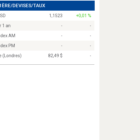
 1ÈRE/DEVISES/TAUX
USD
1,1523
+0,01 %
r 1 an
-
-
Index AM
-
-
Index PM
-
-
e (Londres)
82,49 $
-