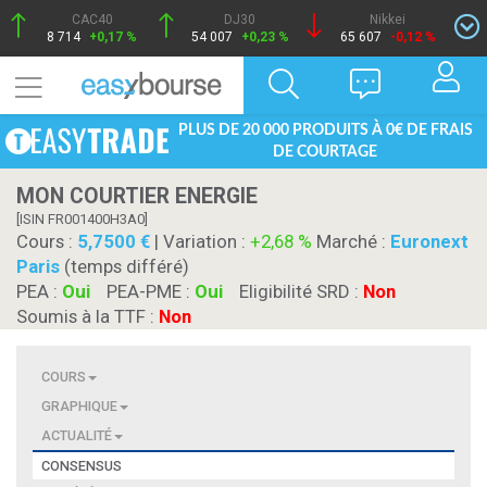
CAC40
DJ30
Nikkei
8 714
+0,17 %
54 007
+0,23 %
65 607
-0,12 %
PLUS DE 20 000 PRODUITS À 0€ DE FRAIS
DE COURTAGE
MON COURTIER ENERGIE
[ISIN FR001400H3A0]
Cours :
5,7500
| Variation :
+2,68 %
Marché :
Euronext
Paris
(temps différé)
PEA :
Oui
PEA-PME :
Oui
Eligibilité SRD :
Non
Soumis à la TTF :
Non
COURS
GRAPHIQUE
ACTUALITÉ
CONSENSUS