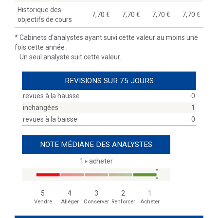
Historique des
7,70
7,70
7,70
7,70
objectifs de cours
*
Cabinets d'analystes ayant suivi cette valeur au moins une
fois cette année :
Un seul analyste suit cette valeur.
REVISIONS SUR 75 JOURS
revues à la hausse
0
inchangées
1
revues à la baisse
0
NOTE MÉDIANE DES ANALYSTES
1
acheter
5
4
3
2
1
Vendre
Alléger
Conserver
Renforcer
Acheter