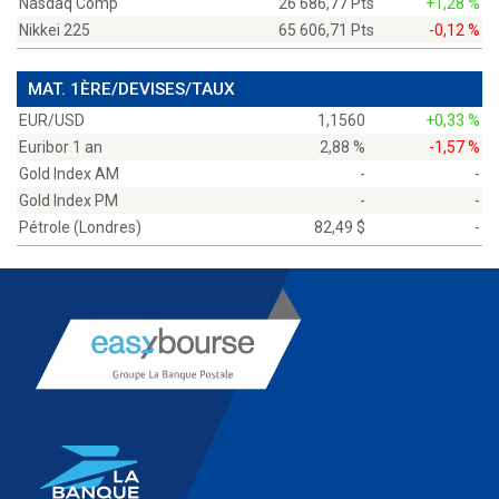
Nasdaq Comp
26 686,77 Pts
+1,28 %
Nikkei 225
65 606,71 Pts
-0,12 %
MAT. 1ÈRE/DEVISES/TAUX
EUR/USD
1,1560
+0,33 %
Euribor 1 an
2,88 %
-1,57 %
Gold Index AM
-
-
Gold Index PM
-
-
Pétrole (Londres)
82,49 $
-