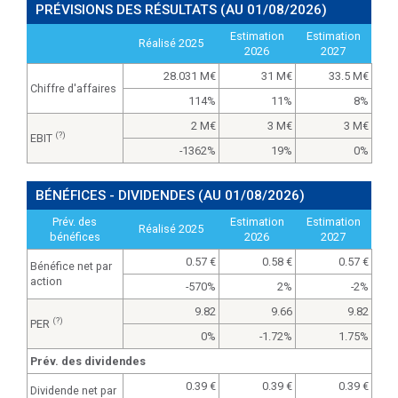
PRÉVISIONS DES RÉSULTATS
(AU 01/08/2026)
Estimation
Estimation
Réalisé 2025
2026
2027
28.031 M
31 M
33.5 M
Chiffre d'affaires
114%
11%
8%
2 M
3 M
3 M
(?)
EBIT
-1362%
19%
0%
BÉNÉFICES - DIVIDENDES
(AU 01/08/2026)
Prév. des
Estimation
Estimation
Réalisé 2025
bénéfices
2026
2027
0.57
0.58
0.57
Bénéfice net par
action
-570%
2%
-2%
9.82
9.66
9.82
(?)
PER
0%
-1.72%
1.75%
Prév. des dividendes
0.39
0.39
0.39
Dividende net par