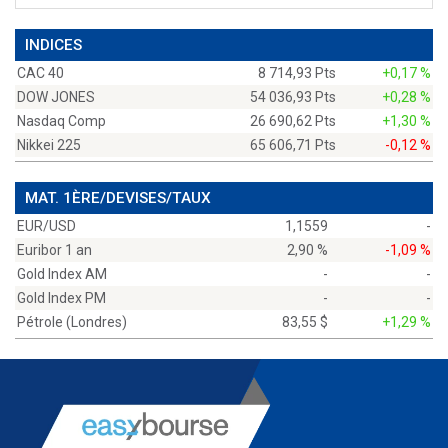
INDICES
CAC 40
8 714,93 Pts
+0,17 %
DOW JONES
54 036,93 Pts
+0,28 %
Nasdaq Comp
26 690,62 Pts
+1,30 %
Nikkei 225
65 606,71 Pts
-0,12 %
MAT. 1ÈRE/DEVISES/TAUX
EUR/USD
1,1559
-
Euribor 1 an
2,90 %
-1,09 %
Gold Index AM
-
-
Gold Index PM
-
-
Pétrole (Londres)
83,55 $
+1,29 %