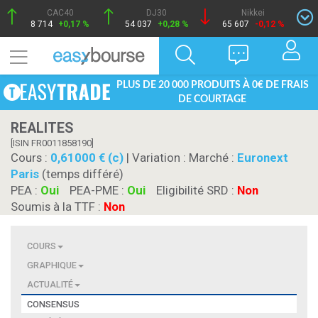
CAC40
DJ30
Nikkei
8 714
+0,17 %
54 037
+0,28 %
65 607
-0,12 %
PLUS DE 20 000 PRODUITS À 0€ DE FRAIS
DE COURTAGE
REALITES
[ISIN FR0011858190]
Cours :
0,61000 € (c)
| Variation :
Marché :
Euronext
Paris
(temps différé)
PEA :
Oui
PEA-PME :
Oui
Eligibilité SRD :
Non
Soumis à la TTF :
Non
COURS
GRAPHIQUE
ACTUALITÉ
CONSENSUS