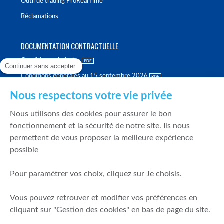
Outil de trading ProRealTime
Réclamations
DOCUMENTATION CONTRACTUELLE
Conditions générales
Continuer sans accepter
Conditions générales au 15 septembre 2026
Brochure tarifaire
Nous respectons votre vie privée
Rapport sur la qualité d'exécution
Nous utilisons des cookies pour assurer le bon
Politique de meilleure sélection
fonctionnement et la sécurité de notre site. Ils nous
permettent de vous proposer la meilleure expérience
Politique de durabilité
possible
Fonds de garantie des dépôts et de résolution
Pour paramétrer vos choix, cliquez sur Je choisis.
SÉCURITÉ & DONNÉES PERSONNELLES
Vous pouvez retrouver et modifier vos préférences en
Mentions légales
cliquant sur "Gestion des cookies" en bas de page du site.
Prévention de la fraude