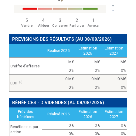
--
5
4
3
2
1
Vendre
Alléger
Conserver
Renforcer
Acheter
PRÉVISIONS DES RÉSULTATS
(AU 08/08/2026)
Estimation
Estimation
Réalisé 2025
2026
2027
-- M
-- M
-- M
Chiffre d'affaires
0%
0%
0%
0 M
0 M
0 M
(?)
EBIT
0%
0%
0%
BÉNÉFICES - DIVIDENDES
(AU 08/08/2026)
Prév. des
Estimation
Estimation
Réalisé 2025
bénéfices
2026
2027
0
0
0
Bénéfice net par
action
0%
0%
0%