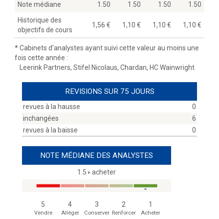
Note médiane
1.50
1.50
1.50
1.50
Historique des
1,56
1,10
1,10
1,10
objectifs de cours
*
Cabinets d'analystes ayant suivi cette valeur au moins une
fois cette année :
Leerink Partners, Stifel Nicolaus, Chardan, HC Wainwright
REVISIONS SUR 75 JOURS
revues à la hausse
0
inchangées
6
revues à la baisse
0
NOTE MÉDIANE DES ANALYSTES
1.5
acheter
5
4
3
2
1
Vendre
Alléger
Conserver
Renforcer
Acheter