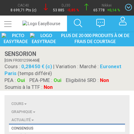
CAC40
DJ30
Nikkei
8 699,71 Pts (c)
53 885
-0,85 %
65 778
+0,14 %
PLUS DE 20 000 PRODUITS À 0€ DE
FRAIS DE COURTAGE
SENSORION
[ISIN FR0012596468]
Cours :
0,28450 € (c)
| Variation :
Marché :
Euronext
Paris
(temps différé)
PEA :
Oui
PEA-PME :
Oui
Eligibilité SRD :
Non
Soumis à la TTF :
Non
COURS
GRAPHIQUE
ACTUALITÉ
CONSENSUS