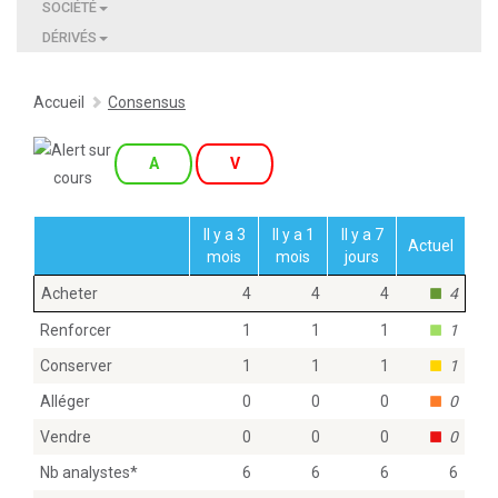
SOCIÉTÉ
DÉRIVÉS
Accueil
Consensus
A
V
Il y a 3
Il y a 1
Il y a 7
Actuel
mois
mois
jours
Acheter
4
4
4
4
Renforcer
1
1
1
1
Conserver
1
1
1
1
Alléger
0
0
0
0
Vendre
0
0
0
0
Nb analystes
*
6
6
6
6