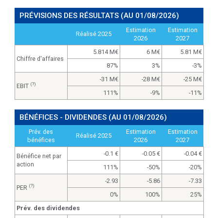
PRÉVISIONS DES RÉSULTATS
(AU 01/08/2026)
Estimation
Estimation
Réalisé 2025
2026
2027
5.814 M
6 M
5.81 M
Chiffre d'affaires
87%
3%
-3%
-31 M
-28 M
-25 M
(?)
EBIT
111%
-9%
-11%
BÉNÉFICES - DIVIDENDES
(AU 01/08/2026)
Prév. des
Estimation
Estimation
Réalisé 2025
bénéfices
2026
2027
-0.1
-0.05
-0.04
Bénéfice net par
action
111%
-50%
-20%
-2.93
-5.86
-7.33
(?)
PER
0%
100%
25%
Prév. des dividendes