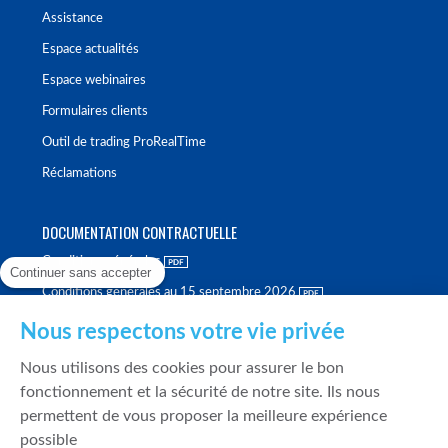
Assistance
Espace actualités
Espace webinaires
Formulaires clients
Outil de trading ProRealTime
Réclamations
DOCUMENTATION CONTRACTUELLE
Conditions générales
Continuer sans accepter
Conditions générales au 15 septembre 2026
Brochure tarifaire
Nous respectons votre vie privée
Rapport sur la qualité d'exécution
Nous utilisons des cookies pour assurer le bon
Politique de meilleure sélection
fonctionnement et la sécurité de notre site. Ils nous
permettent de vous proposer la meilleure expérience
Politique de durabilité
possible
Fonds de garantie des dépôts et de résolution