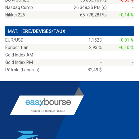
DOW JONES
53 885,10 Pts
-0,85 %
Nasdaq Comp
26 348,35 Pts (c)
-
Nikkei 225
65 778,28 Pts
+0,14 %
MAT. 1ÈRE/DEVISES/TAUX
EUR/USD
1,1523
+0,01 %
Euribor 1 an
2,93 %
+0,10 %
Gold Index AM
-
-
Gold Index PM
-
-
Pétrole (Londres)
82,49 $
-