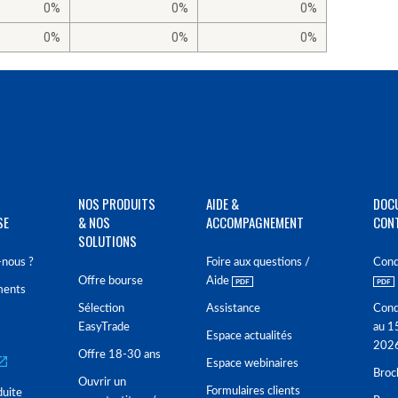
0%
0%
0%
0%
0%
0%
NOS PRODUITS
AIDE &
DOC
SE
& NOS
ACCOMPAGNEMENT
CON
SOLUTIONS
nous ?
Foire aux questions /
Cond
Offre bourse
Aide
ments
Sélection
Assistance
Cond
EasyTrade
au 1
Espace actualités
202
Offre 18-30 ans
Espace webinaires
Broc
Ouvrir un
Formulaires clients
duite