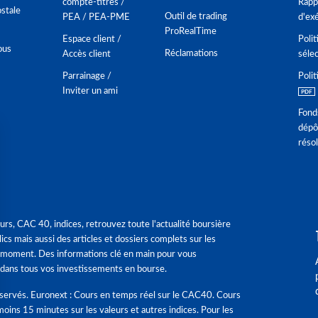
compte-titres /
Rappo
stale
Outil de trading
PEA / PEA-PME
d'ex
ProRealTime
Espace client /
Polit
ous
Réclamations
Accès client
séle
Parrainage /
Polit
Inviter un ami
Fond
dépô
réso
urs, CAC 40, indices, retrouvez toute l'actualité boursière
ics mais aussi des articles et dossiers complets sur les
 moment. Des informations clé en main pour vous
dans tous vos investissements en bourse.
éservés. Euronext : Cours en temps réel sur le CAC40. Cours
moins 15 minutes sur les valeurs et autres indices. Pour les