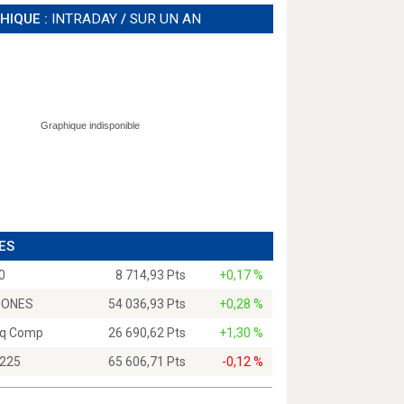
HIQUE :
INTRADAY
/
SUR UN AN
ES
0
8 714,93 Pts
+0,17 %
JONES
54 036,93 Pts
+0,28 %
q Comp
26 690,62 Pts
+1,30 %
 225
65 606,71 Pts
-0,12 %