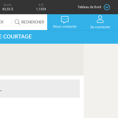
Brent
/$
Tableau de Bord
83,55 $
1,1559
ER
RECHERCHER
Nous contacter
Se connecter
DE COURTAGE