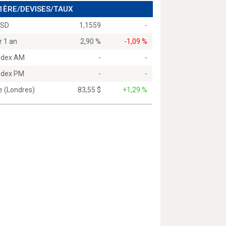
 1ÈRE/DEVISES/TAUX
USD
1,1559
-
r 1 an
2,90 %
-1,09 %
Index AM
-
-
Index PM
-
-
e (Londres)
83,55 $
+1,29 %