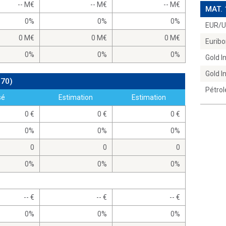
-- M
-- M
-- M
MAT.
0%
0%
0%
EUR/
0 M
0 M
0 M
Euribo
0%
0%
0%
Gold 
Gold 
970)
Pétrol
sé
Estimation
Estimation
0
0
0
0%
0%
0%
0
0
0
0%
0%
0%
--
--
--
0%
0%
0%