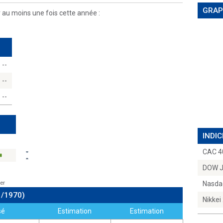
GRAP
r au moins une fois cette année :
--
--
--
INDIC
CAC 4
DOW 
er
Nasda
1/1970)
Nikkei
sé
Estimation
Estimation