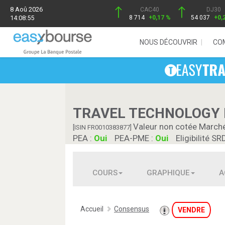
8 Aoû 2026
CAC40
DJ30
14:08:55
8 714
+0,17 %
54 037
+0,
NOUS DÉCOUVRIR
CO
TRAVEL TECHNOLOGY 
Valeur non cotée March
[ISIN FR0010383877]
PEA :
Oui
PEA-PME :
Oui
Eligibilité SR
COURS
GRAPHIQUE
A
Accueil
Consensus
VENDRE