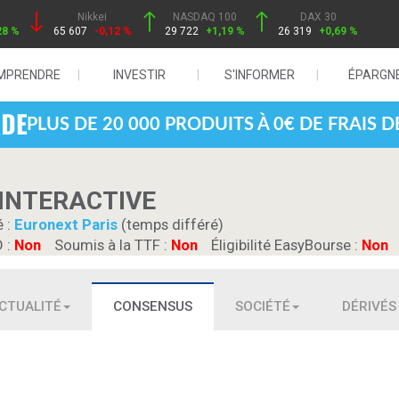
Nikkei
NASDAQ 100
DAX 30
28 %
65 607
-0,12 %
29 722
+1,19 %
26 319
+0,69 %
MPRENDRE
INVESTIR
S'INFORMER
ÉPARGN
PLUS DE 20 000 PRODUITS À 0€ DE FRAIS 
INTERACTIVE
é :
Euronext Paris
(temps différé)
D :
Non
Soumis à la TTF :
Non
Éligibilité EasyBourse :
Non
CTUALITÉ
CONSENSUS
SOCIÉTÉ
DÉRIVÉS