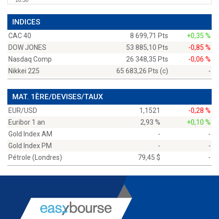
16:30
INDICES
CAC 40
8 699,71 Pts
+0,35 %
DOW JONES
53 885,10 Pts
-0,85 %
Nasdaq Comp
26 348,35 Pts
-0,06 %
Nikkei 225
65 683,26 Pts (c)
-
MAT. 1ÈRE/DEVISES/TAUX
EUR/USD
1,1521
-0,28 %
Euribor 1 an
2,93 %
+0,10 %
Gold Index AM
-
-
Gold Index PM
-
-
Pétrole (Londres)
79,45 $
-