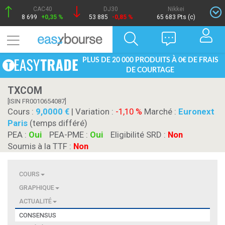
CAC40
DJ30
Nikkei
8 699
+0,35 %
53 885
-0,85 %
65 683 Pts (c)
PLUS DE 20 000 PRODUITS À 0€ DE FRAIS
DE COURTAGE
TXCOM
[ISIN FR0010654087]
Cours :
9,0000
| Variation :
-1,10 %
Marché :
Euronext
Paris
(temps différé)
PEA :
Oui
PEA-PME :
Oui
Eligibilité SRD :
Non
Soumis à la TTF :
Non
COURS
GRAPHIQUE
ACTUALITÉ
CONSENSUS