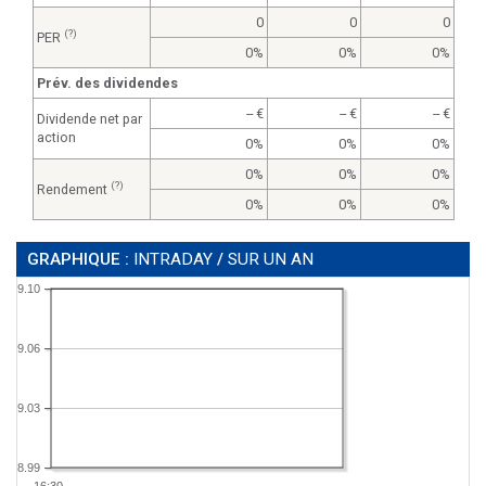
0
0
0
(?)
PER
0%
0%
0%
Prév. des dividendes
--
--
--
Dividende net par
action
0%
0%
0%
0%
0%
0%
(?)
Rendement
0%
0%
0%
GRAPHIQUE :
INTRADAY
/
SUR UN AN
9.10
9.06
9.03
8.99