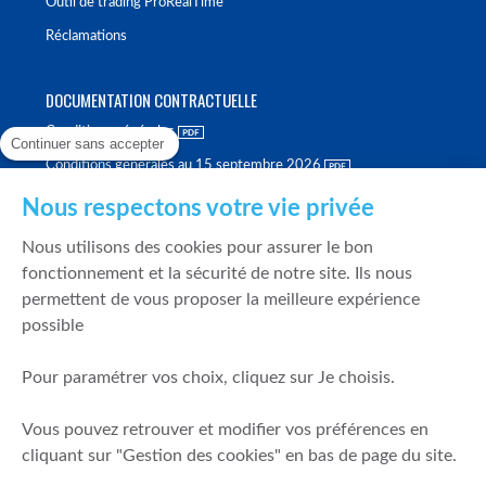
Outil de trading ProRealTime
Réclamations
DOCUMENTATION CONTRACTUELLE
Conditions générales
Continuer sans accepter
Conditions générales au 15 septembre 2026
Brochure tarifaire
Nous respectons votre vie privée
Rapport sur la qualité d'exécution
Nous utilisons des cookies pour assurer le bon
Politique de meilleure sélection
fonctionnement et la sécurité de notre site. Ils nous
permettent de vous proposer la meilleure expérience
Politique de durabilité
possible
Fonds de garantie des dépôts et de résolution
Pour paramétrer vos choix, cliquez sur Je choisis.
SÉCURITÉ & DONNÉES PERSONNELLES
Vous pouvez retrouver et modifier vos préférences en
Mentions légales
cliquant sur "Gestion des cookies" en bas de page du site.
Prévention de la fraude