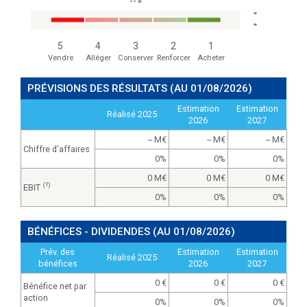
--
5
4
3
2
1
Vendre
Alléger
Conserver
Renforcer
Acheter
PRÉVISIONS DES RÉSULTATS
(AU 01/08/2026)
Estimation
Estimation
Réalisé 2025
2026
2027
-- M
-- M
-- M
Chiffre d'affaires
0%
0%
0%
0 M
0 M
0 M
(?)
EBIT
0%
0%
0%
BÉNÉFICES - DIVIDENDES
(AU 01/08/2026)
Prév. des
Estimation
Estimation
Réalisé 2025
bénéfices
2026
2027
0
0
0
Bénéfice net par
action
0%
0%
0%