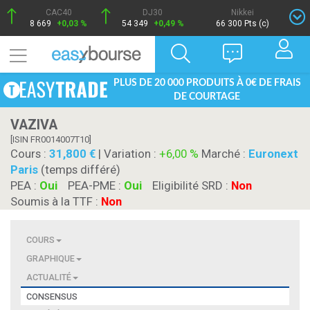
CAC40
DJ30
Nikkei
8 669
+0,03 %
54 349
+0,49 %
66 300 Pts (c)
PLUS DE 20 000 PRODUITS À 0€ DE FRAIS
DE COURTAGE
VAZIVA
[ISIN FR0014007T10]
Cours :
31,800
| Variation :
+6,00 %
Marché :
Euronext
Paris
(temps différé)
PEA :
Oui
PEA-PME :
Oui
Eligibilité SRD :
Non
Soumis à la TTF :
Non
COURS
GRAPHIQUE
ACTUALITÉ
CONSENSUS