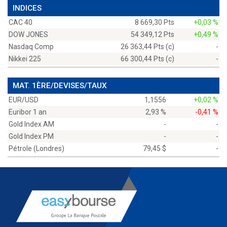
INDICES
CAC 40
8 669,30 Pts
+0,03 %
DOW JONES
54 349,12 Pts
+0,49 %
Nasdaq Comp
26 363,44 Pts (c)
-
Nikkei 225
66 300,44 Pts (c)
-
MAT. 1ÈRE/DEVISES/TAUX
EUR/USD
1,1556
+0,02 %
Euribor 1 an
2,93 %
-0,41 %
Gold Index AM
-
-
Gold Index PM
-
-
Pétrole (Londres)
79,45 $
-