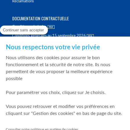
Réclamations
DOCUMENTATION CONTRACTUELLE
Conditions générales
Continuer sans accepter
Conditions générales au 15 septembre 2026
Brochure tarifaire
Nous respectons votre vie privée
Rapport sur la qualité d'exécution
Nous utilisons des cookies pour assurer le bon
Politique de meilleure sélection
fonctionnement et la sécurité de notre site. Ils nous
permettent de vous proposer la meilleure expérience
Politique de durabilité
possible
Fonds de garantie des dépôts et de résolution
Pour paramétrer vos choix, cliquez sur Je choisis.
SÉCURITÉ & DONNÉES PERSONNELLES
Vous pouvez retrouver et modifier vos préférences en
Mentions légales
cliquant sur "Gestion des cookies" en bas de page du site.
Prévention de la fraude
Gérer mes cookies
Consulter notre politique en matière de cookies