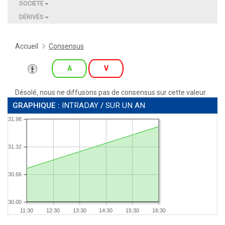
SOCIÉTÉ
DÉRIVÉS
Accueil
Consensus
A
V
Désolé, nous ne diffusons pas de consensus sur cette valeur.
GRAPHIQUE :
INTRADAY
/
SUR UN AN
31.98
31.32
30.66
30.00
11:30
12:30
13:30
14:30
15:30
16:30