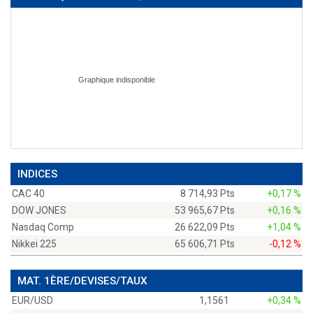
INDICES
CAC 40
8 714,93 Pts
+0,17 %
DOW JONES
53 965,67 Pts
+0,16 %
Nasdaq Comp
26 622,09 Pts
+1,04 %
Nikkei 225
65 606,71 Pts
-0,12 %
MAT. 1ÈRE/DEVISES/TAUX
EUR/USD
1,1561
+0,34 %