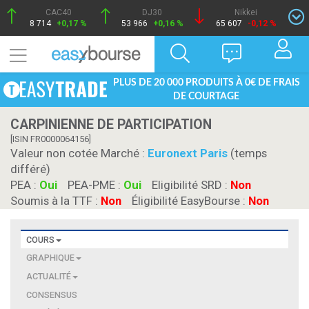
CAC40
DJ30
Nikkei
8 714
+0,17 %
53 966
+0,16 %
65 607
-0,12 %
PLUS DE 20 000 PRODUITS À 0€ DE FRAIS
DE COURTAGE
CARPINIENNE DE PARTICIPATION
[ISIN FR0000064156]
Valeur non cotée Marché :
Euronext Paris
(temps
différé)
PEA :
Oui
PEA-PME :
Oui
Eligibilité SRD :
Non
Soumis à la TTF :
Non
Éligibilité EasyBourse :
Non
COURS
GRAPHIQUE
ACTUALITÉ
CONSENSUS