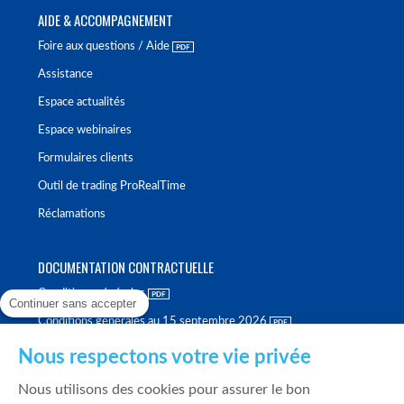
AIDE & ACCOMPAGNEMENT
Foire aux questions / Aide
Assistance
Espace actualités
Espace webinaires
Formulaires clients
Outil de trading ProRealTime
Réclamations
DOCUMENTATION CONTRACTUELLE
Conditions générales
Continuer sans accepter
Conditions générales au 15 septembre 2026
Brochure tarifaire
Nous respectons votre vie privée
Rapport sur la qualité d'exécution
Nous utilisons des cookies pour assurer le bon