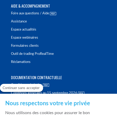
AIDE & ACCOMPAGNEMENT
Foire aux questions / Aide
Assistance
Espace actualités
Espace webinaires
Formulaires clients
Outil de trading ProRealTime
Réclamations
DOCUMENTATION CONTRACTUELLE
Conditions générales
Continuer sans accepter
Conditions générales au 15 septembre 2026
Brochure tarifaire
Nous respectons votre vie privée
Rapport sur la qualité d'exécution
Nous utilisons des cookies pour assurer le bon