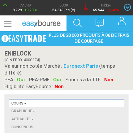
CAC40
DJ30
Nikkei
8 729
+0,70 %
54 349 Pts (c)
65 544
-1,14 %
PLUS DE 20 000 PRODUITS À 0€ DE FRAIS
DE COURTAGE
ENIBLOCK
[ISIN FR001400C2Z4]
Valeur non cotée Marché :
Euronext Paris
(temps
différé)
PEA :
Oui
PEA-PME :
Oui
Soumis à la TTF :
Non
Éligibilité EasyBourse :
Non
COURS
GRAPHIQUE
ACTUALITÉ
CONSENSUS