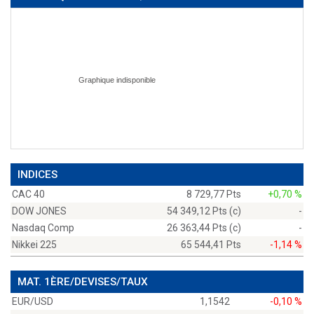
INDICES
CAC 40
8 729,77 Pts
+0,70 %
DOW JONES
54 349,12 Pts (c)
-
Nasdaq Comp
26 363,44 Pts (c)
-
Nikkei 225
65 544,41 Pts
-1,14 %
MAT. 1ÈRE/DEVISES/TAUX
EUR/USD
1,1542
-0,10 %