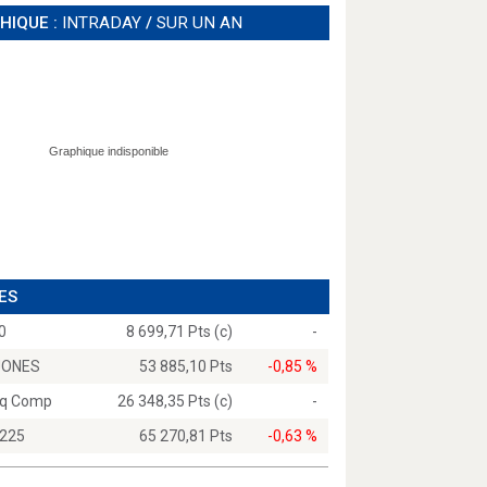
HIQUE :
INTRADAY
/
SUR UN AN
ES
0
8 699,71 Pts (c)
-
JONES
53 885,10 Pts
-0,85 %
q Comp
26 348,35 Pts (c)
-
 225
65 270,81 Pts
-0,63 %