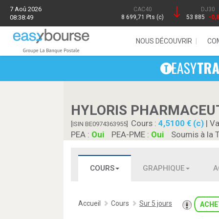
7 Aoû 2026
CAC40
DJ30
08:38:49
8 699,71 Pts (c)
53 885
-0,
NOUS DÉCOUVRIR
CO
HYLORIS PHARMACEU
Cours :
4,5100 € (c)
| Va
[ISIN BE0974363955]
PEA :
Oui
PEA-PME :
Oui
Soumis à la 
COURS
GRAPHIQUE
A
Accueil
Cours
Sur 5 jours
ACHE