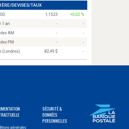
 1ÈRE/DEVISES/TAUX
USD
1,1523
+0,02 %
r 1 an
-
-
Index AM
-
-
Index PM
-
-
e (Londres)
82,49 $
-
UMENTATION
SÉCURITÉ &
TRACTUELLE
DONNÉES
PERSONNELLES
itions générales