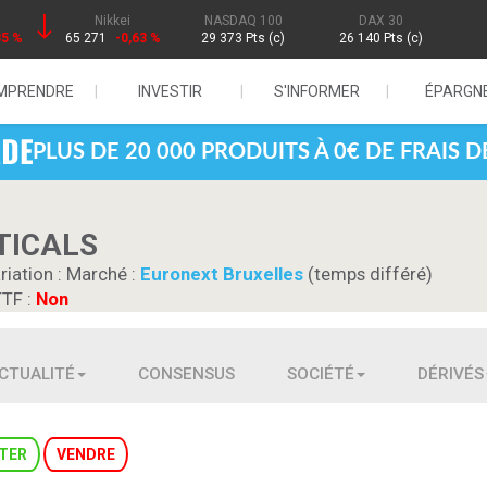
Nikkei
NASDAQ 100
DAX 30
85 %
65 271
-0,63 %
29 373 Pts (c)
26 140 Pts (c)
MPRENDRE
INVESTIR
S'INFORMER
ÉPARGN
PLUS DE 20 000 PRODUITS À 0€ DE FRAIS 
TICALS
riation :
Marché :
Euronext Bruxelles
(temps différé)
TTF :
Non
CTUALITÉ
CONSENSUS
SOCIÉTÉ
DÉRIVÉS
TER
VENDRE