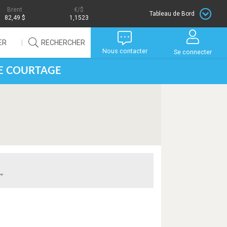
Brent
/$
Tableau de Bord
82,49 $
1,1523
ER
RECHERCHER
Nous contacter
Se connecter
DE COURTAGE