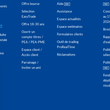
Offre bourse
Aide
ments
Sélection
Assistance
Cond
EasyTrade
au 1
Espace actualités
202
Offre 18-30 ans
Espace webinaires
Broc
Ouvrir un
Formulaires clients
duite
compte-titres /
Rappo
stale
Outil de trading
PEA / PEA-PME
d'ex
ProRealTime
Espace client /
Polit
ous
Réclamations
Accès client
séle
Parrainage /
Polit
Inviter un ami
Fond
dépô
réso