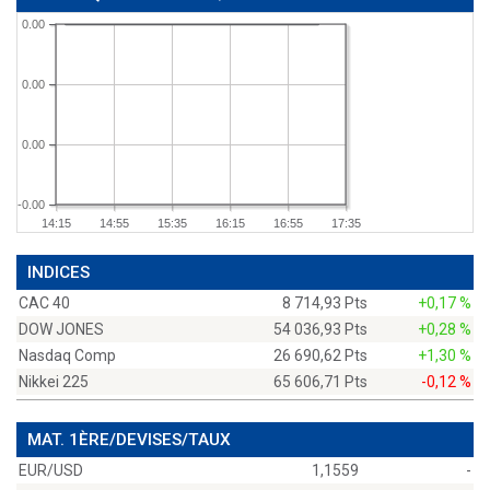
0.00
0.00
0.00
-0.00
14:15
14:55
15:35
16:15
16:55
17:35
INDICES
CAC 40
8 714,93 Pts
+0,17 %
DOW JONES
54 036,93 Pts
+0,28 %
Nasdaq Comp
26 690,62 Pts
+1,30 %
Nikkei 225
65 606,71 Pts
-0,12 %
MAT. 1ÈRE/DEVISES/TAUX
EUR/USD
1,1559
-