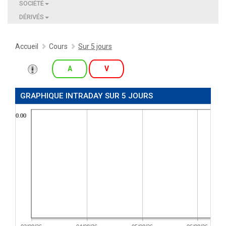
SOCIÉTÉ
DÉRIVÉS
Accueil
Cours
Sur 5 jours
A
V
GRAPHIQUE INTRADAY SUR 5 JOURS
0.00
0.00
0.00
0.00
0.00