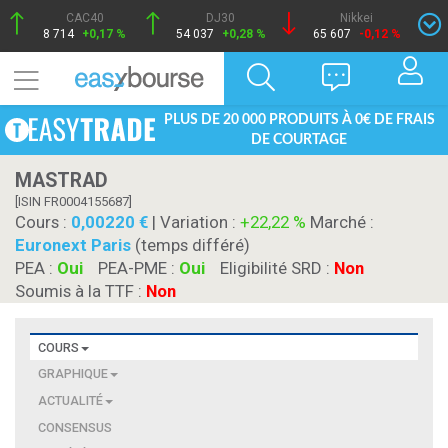
CAC40
DJ30
Nikkei
8 714
+0,17 %
54 037
+0,28 %
65 607
-0,12 %
PLUS DE 20 000 PRODUITS À 0€ DE FRAIS
DE COURTAGE
MASTRAD
[ISIN FR0004155687]
Cours :
0,00220
| Variation :
+22,22 %
Marché :
Euronext Paris
(temps différé)
PEA :
Oui
PEA-PME :
Oui
Eligibilité SRD :
Non
Soumis à la TTF :
Non
COURS
GRAPHIQUE
ACTUALITÉ
CONSENSUS