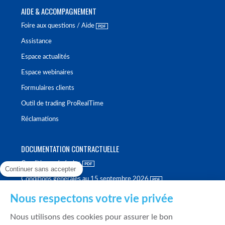
AIDE & ACCOMPAGNEMENT
Foire aux questions / Aide
Assistance
Espace actualités
Espace webinaires
Formulaires clients
Outil de trading ProRealTime
Réclamations
DOCUMENTATION CONTRACTUELLE
Conditions générales
Continuer sans accepter
Conditions générales au 15 septembre 2026
Brochure tarifaire
Nous respectons votre vie privée
Rapport sur la qualité d'exécution
Nous utilisons des cookies pour assurer le bon