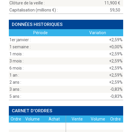
Clôture de la veille :
11,900
Capitalisation (millions
) :
59,50
DONNÉES HISTORIQUES
Période
Variation
1er janvier :
+2,59%
1 semaine :
+0,00%
1 mois :
+2,59%
3 mois :
+2,59%
6 mois :
+2,59%
1 an :
+2,59%
2 ans :
+2,59%
3 ans :
-0,83%
5 ans :
-0,83%
CARNET D'ORDRES
Ordre
Volume
Achat
Vente
Volume
Ordre