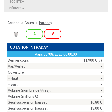
SOCIÉTÉ
DÉRIVÉS
Actions
Cours
Intraday
A
V
COTATION INTRADAY
Paris
06/08/2026 00:00:00
Dernier cours :
11,900 € (c)
Var/Veille :
-
Ouverture :
-
+ Haut :
-
+ Bas :
-
Volume (nombre de titres) :
-
Volume (millions
) :
-
Seuil suspension baisse :
10,80
Seuil suspension hausse :
13,00