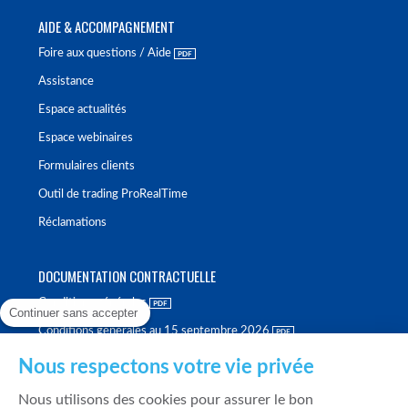
AIDE & ACCOMPAGNEMENT
Foire aux questions / Aide
Assistance
Espace actualités
Espace webinaires
Formulaires clients
Outil de trading ProRealTime
Réclamations
DOCUMENTATION CONTRACTUELLE
Conditions générales
Continuer sans accepter
Conditions générales au 15 septembre 2026
Brochure tarifaire
Nous respectons votre vie privée
Rapport sur la qualité d'exécution
Nous utilisons des cookies pour assurer le bon