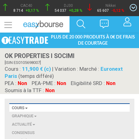
CAC40
DJ30
Nikkei
8 714
+0,17 %
54 037
+0,28 %
65 607
-0,12 %
PLUS DE 20 000 PRODUITS À 0€ DE FRAIS
DE COURTAGE
OK PROPERTIES I SOCIMI
[ISIN ES0105698007]
Cours :
11,900 € (c)
| Variation :
Marché :
Euronext
Paris
(temps différé)
PEA :
Non
PEA-PME :
Non
Eligibilité SRD :
Non
Soumis à la TTF :
Non
COURS
GRAPHIQUE
ACTUALITÉ
CONSENSUS