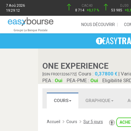
7 Aoû 2026
CAC40
DJ30
19:29:12
8 714
+0,17 %
53 985
+0,
NOUS DÉCOUVRIR
CO
ONE EXPERIENCE
Cours :
0,37800
| Vari
[ISIN FR0013266772]
PEA :
Oui
PEA-PME :
Oui
Eligibilité SR
COURS
GRAPHIQUE
A
Accueil
Cours
Sur 5 jours
ACHE