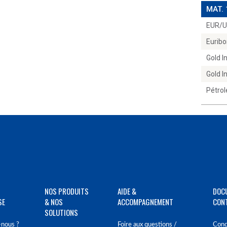
MAT.
EUR/
Euribo
Gold 
Gold 
Pétrol
NOS PRODUITS
AIDE &
DOC
SE
& NOS
ACCOMPAGNEMENT
CON
SOLUTIONS
nous ?
Foire aux questions /
Cond