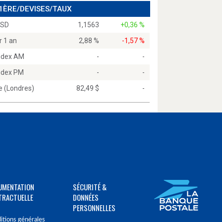
 1ÈRE/DEVISES/TAUX
USD
1,1563
+0,36 %
r 1 an
2,88 %
-1,57 %
Index AM
-
-
Index PM
-
-
e (Londres)
82,49 $
-
UMENTATION
SÉCURITÉ &
TRACTUELLE
DONNÉES
PERSONNELLES
itions générales