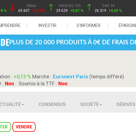
Nikkei
NASDAQ 100
DAX 30
18 %
65 607
-0,12 %
29 629
+0,87 %
26 319
+0,69 %
MPRENDRE
INVESTIR
S'INFORMER
ÉPARGN
PLUS DE 20 000 PRODUITS À 0€ DE FRAIS 
ation :
+0,13 %
Marché :
Euronext Paris
(temps différé)
D :
Non
Soumis à la TTF :
Non
CTUALITÉ
CONSENSUS
SOCIÉTÉ
DÉRIVÉS
TER
VENDRE