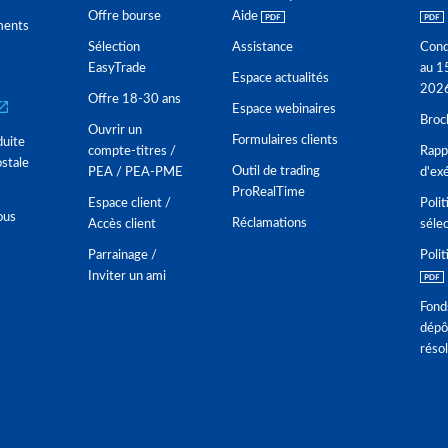
Offre bourse
Aide
ments
Sélection
Assistance
Cond
EasyTrade
au 1
Espace actualités
202
Offre 18-30 ans
Espace webinaires
Broc
Ouvrir un
Formulaires clients
duite
compte-titres /
Rappo
stale
Outil de trading
PEA / PEA-PME
d'ex
ProRealTime
Espace client /
Polit
ous
Réclamations
Accès client
séle
Parrainage /
Polit
Inviter un ami
Fond
dépô
réso