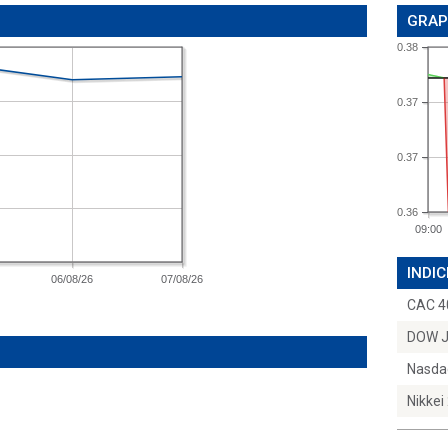
GRAP
0.38
0.37
0.37
0.36
09:00
INDIC
06/08/26
07/08/26
CAC 4
DOW 
Nasda
Nikkei