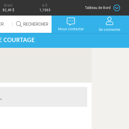
Brent
/$
Tableau de Bord
82,49 $
1,1563
ER
RECHERCHER
Nous contacter
Se connecter
DE COURTAGE