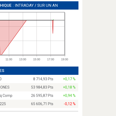
HIQUE :
INTRADAY
/
SUR UN AN
11:00
13:00
15:00
17:00
19:00
ES
0
8 714,93 Pts
+0,17 %
JONES
53 984,83 Pts
+0,18 %
q Comp
26 595,87 Pts
+0,94 %
 225
65 606,71 Pts
-0,12 %