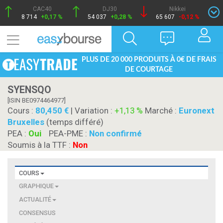
CAC40
DJ30
Nikkei
8 714
+0,17 %
54 037
+0,28 %
65 607
-0,12 %
PLUS DE 20 000 PRODUITS À 0€ DE FRAIS
DE COURTAGE
SYENSQO
[ISIN BE0974464977]
Cours :
80,450
| Variation :
+1,13 %
Marché :
Euronext
Bruxelles
(temps différé)
PEA :
Oui
PEA-PME :
Non confirmé
Soumis à la TTF :
Non
COURS
GRAPHIQUE
ACTUALITÉ
CONSENSUS