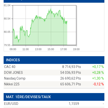
81.04
80.54
80.05
79.55
09:00
11:00
13:00
15:00
17:00
19:00
INDICES
CAC 40
8 714,93 Pts
+0,17 %
DOW JONES
54 036,93 Pts
+0,28 %
Nasdaq Comp
26 690,62 Pts
+1,30 %
Nikkei 225
65 606,71 Pts
-0,12 %
MAT. 1ÈRE/DEVISES/TAUX
EUR/USD
1,1559
-