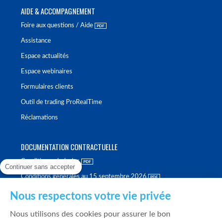
AIDE & ACCOMPAGNEMENT
Foire aux questions / Aide
Assistance
Espace actualités
Espace webinaires
Formulaires clients
Outil de trading ProRealTime
Réclamations
DOCUMENTATION CONTRACTUELLE
Conditions générales
Continuer sans accepter
Conditions générales au 15 septembre 2026
Brochure tarifaire
Nous respectons votre vie privée
Rapport sur la qualité d'exécution
Nous utilisons des cookies pour assurer le bon