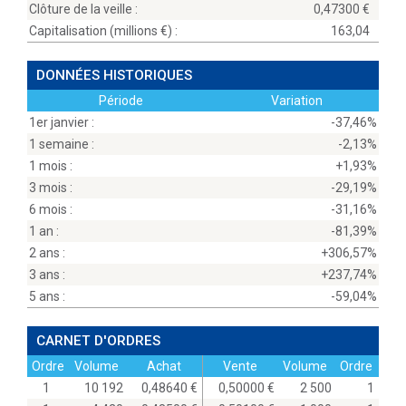
Clôture de la veille :
0,47300
Capitalisation (millions
) :
163,04
DONNÉES HISTORIQUES
Période
Variation
1er janvier :
-37,46%
1 semaine :
-2,13%
1 mois :
+1,93%
3 mois :
-29,19%
6 mois :
-31,16%
1 an :
-81,39%
2 ans :
+306,57%
3 ans :
+237,74%
5 ans :
-59,04%
CARNET D'ORDRES
Ordre
Volume
Achat
Vente
Volume
Ordre
1
10 192
0,48640
0,50000
2 500
1