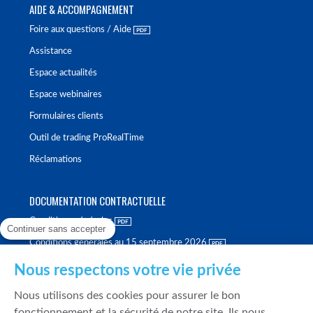
AIDE & ACCOMPAGNEMENT
Foire aux questions / Aide
Assistance
Espace actualités
Espace webinaires
Formulaires clients
Outil de trading ProRealTime
Réclamations
DOCUMENTATION CONTRACTUELLE
Conditions générales
Continuer sans accepter
Conditions générales au 15 septembre 2026
Brochure tarifaire
Nous respectons votre vie privée
Rapport sur la qualité d'exécution
Nous utilisons des cookies pour assurer le bon
Politique de meilleure sélection
fonctionnement et la sécurité de notre site. Ils nous