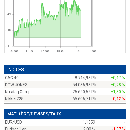
0.49
0.48
0.47
09:00
11:00
13:00
15:00
17:00
19:00
INDICES
CAC 40
8 714,93 Pts
+0,17 %
DOW JONES
54 036,93 Pts
+0,28 %
Nasdaq Comp
26 690,62 Pts
+1,30 %
Nikkei 225
65 606,71 Pts
-0,12 %
MAT. 1ÈRE/DEVISES/TAUX
EUR/USD
1,1559
-
Euribor 1 an
2,88 %
-1,57 %