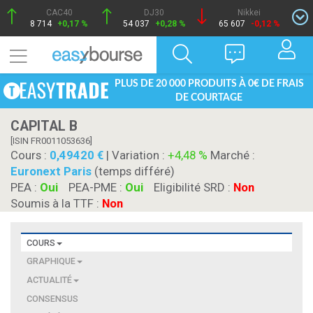
CAC40
DJ30
Nikkei
8 714
+0,17 %
54 037
+0,28 %
65 607
-0,12 %
PLUS DE 20 000 PRODUITS À 0€ DE FRAIS
DE COURTAGE
CAPITAL B
[ISIN FR0011053636]
Cours :
0,49420
| Variation :
+4,48 %
Marché :
Euronext Paris
(temps différé)
PEA :
Oui
PEA-PME :
Oui
Eligibilité SRD :
Non
Soumis à la TTF :
Non
COURS
GRAPHIQUE
ACTUALITÉ
CONSENSUS