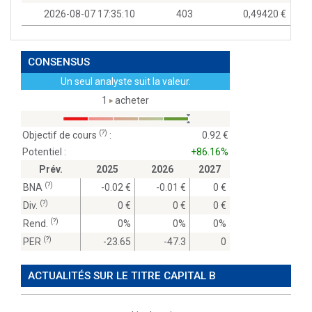
2026-08-07 17:35:10
403
0,49420
CONSENSUS
Un seul analyste suit la valeur.
1
acheter
(?)
Objectif de cours
:
0.92
Potentiel :
+86.16%
Prév.
2025
2026
2027
(?)
BNA
-0.02
-0.01
0
(?)
Div.
0
0
0
(?)
Rend.
0%
0%
0%
(?)
PER
-23.65
-47.3
0
ACTUALITÉS SUR LE TITRE CAPITAL B