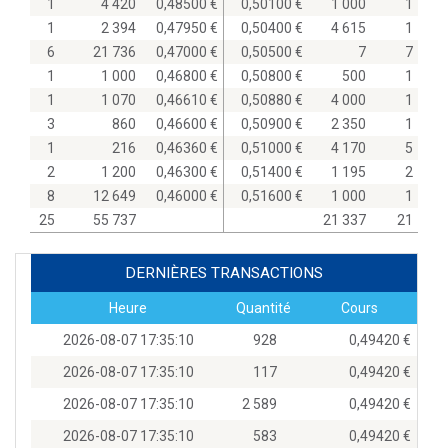
1
4 420
0,48500
0,50100
1 000
1
1
2 394
0,47950
0,50400
4 615
1
6
21 736
0,47000
0,50500
7
7
1
1 000
0,46800
0,50800
500
1
1
1 070
0,46610
0,50880
4 000
1
3
860
0,46600
0,50900
2 350
1
1
216
0,46360
0,51000
4 170
5
2
1 200
0,46300
0,51400
1 195
2
8
12 649
0,46000
0,51600
1 000
1
25
55 737
21 337
21
DERNIÈRES TRANSACTIONS
Heure
Quantité
Cours
2026-08-07 17:35:10
928
0,49420
2026-08-07 17:35:10
117
0,49420
2026-08-07 17:35:10
2 589
0,49420
2026-08-07 17:35:10
583
0,49420