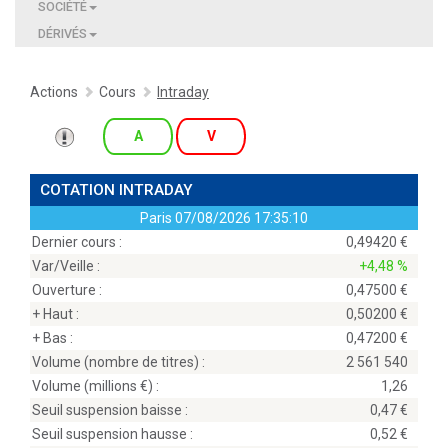
SOCIÉTÉ
DÉRIVÉS
Actions
Cours
Intraday
A
V
COTATION INTRADAY
Paris
07/08/2026 17:35:10
Dernier cours :
0,49420
Var/Veille :
+4,48 %
Ouverture :
0,47500
+ Haut :
0,50200
+ Bas :
0,47200
Volume (nombre de titres) :
2 561 540
Volume (millions
) :
1,26
Seuil suspension baisse :
0,47
Seuil suspension hausse :
0,52