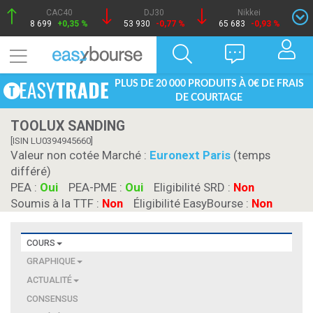
CAC40
DJ30
Nikkei
8 699
+0,35 %
53 930
-0,77 %
65 683
-0,93 %
PLUS DE 20 000 PRODUITS À 0€ DE FRAIS
DE COURTAGE
TOOLUX SANDING
[ISIN LU0394945660]
Valeur non cotée Marché :
Euronext Paris
(temps
différé)
PEA :
Oui
PEA-PME :
Oui
Eligibilité SRD :
Non
Soumis à la TTF :
Non
Éligibilité EasyBourse :
Non
COURS
GRAPHIQUE
ACTUALITÉ
CONSENSUS