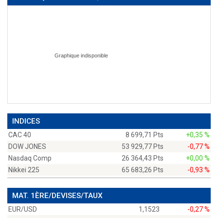
INDICES
CAC 40
8 699,71 Pts
+0,35 %
DOW JONES
53 929,77 Pts
-0,77 %
Nasdaq Comp
26 364,43 Pts
+0,00 %
Nikkei 225
65 683,26 Pts
-0,93 %
MAT. 1ÈRE/DEVISES/TAUX
EUR/USD
1,1523
-0,27 %