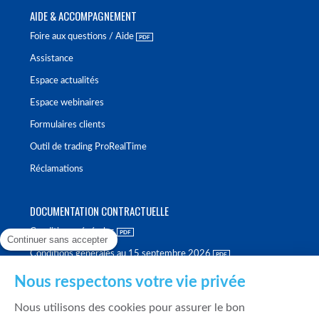
AIDE & ACCOMPAGNEMENT
Foire aux questions / Aide
Assistance
Espace actualités
Espace webinaires
Formulaires clients
Outil de trading ProRealTime
Réclamations
DOCUMENTATION CONTRACTUELLE
Conditions générales
Continuer sans accepter
Conditions générales au 15 septembre 2026
Brochure tarifaire
Nous respectons votre vie privée
Rapport sur la qualité d'exécution
Nous utilisons des cookies pour assurer le bon