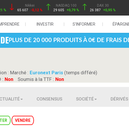
Nikkei
NASDAQ 100
DAX 30
21 %
65 607
-0,12 %
29 605
+0,79 %
26 387
+0,95 %
MPRENDRE
INVESTIR
S'INFORMER
ÉPARGN
PLUS DE 20 000 PRODUITS À 0€ DE FRAIS 
ion :
Marché :
Euronext Paris
(temps différé)
D :
Non
Soumis à la TTF :
Non
CTUALITÉ
CONSENSUS
SOCIÉTÉ
DÉRIVÉS
TER
VENDRE