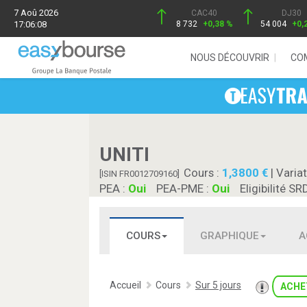
7 Aoû 2026
CAC40
DJ30
17:06:08
8 732
+0,38 %
54 004
+0,
NOUS DÉCOUVRIR
CO
UNITI
Cours :
1,3800
| Variat
[ISIN FR0012709160]
PEA :
Oui
PEA-PME :
Oui
Eligibilité SR
COURS
GRAPHIQUE
A
Accueil
Cours
Sur 5 jours
ACHE