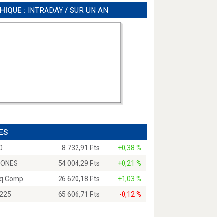
HIQUE :
INTRADAY
/
SUR UN AN
ES
0
8 732,91 Pts
+0,38 %
JONES
54 004,29 Pts
+0,21 %
q Comp
26 620,18 Pts
+1,03 %
 225
65 606,71 Pts
-0,12 %