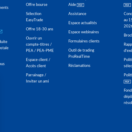
Offre bourse
Aide
ments
Sélection
Assistance
Cond
EasyTrade
au 1
Espace actualités
202
Offre 18-30 ans
Espace webinaires
Broc
Ouvrir un
Formulaires clients
duite
compte-titres /
Rappo
stale
Outil de trading
PEA / PEA-PME
d'ex
ProRealTime
Espace client /
Polit
ous
Réclamations
Accès client
séle
Parrainage /
Polit
Inviter un ami
Fond
dépô
réso