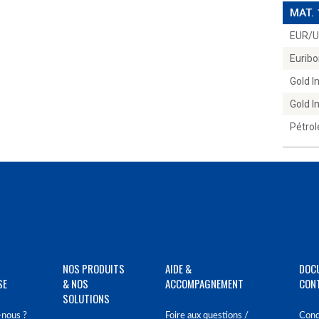
MAT.
EUR/
Euribo
Gold 
Gold 
Pétrol
NOS PRODUITS
AIDE &
DOC
SE
& NOS
ACCOMPAGNEMENT
CON
SOLUTIONS
nous ?
Foire aux questions /
Cond