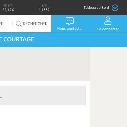
Brent
/$
Tableau de Bord
82,49 $
1,1552
ER
RECHERCHER
Nous contacter
Se connecter
DE COURTAGE