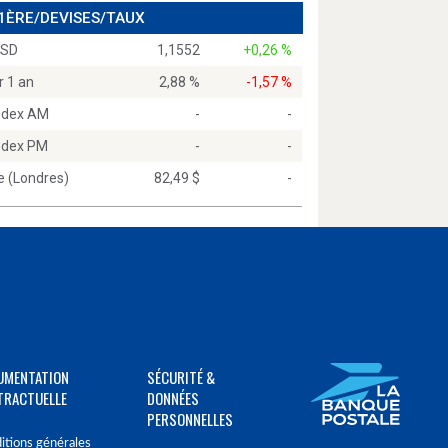
 1ÈRE/DEVISES/TAUX
USD
1,1552
+0,26 %
r 1 an
2,88 %
-1,57 %
Index AM
-
-
Index PM
-
-
e (Londres)
82,49 $
-
UMENTATION
SÉCURITÉ &
TRACTUELLE
DONNÉES
PERSONNELLES
itions générales