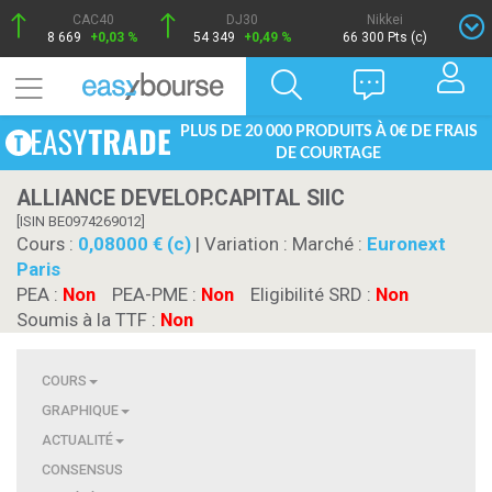
CAC40
DJ30
Nikkei
8 669
+0,03 %
54 349
+0,49 %
66 300 Pts (c)
PLUS DE 20 000 PRODUITS À 0€ DE FRAIS
DE COURTAGE
ALLIANCE DEVELOP.CAPITAL SIIC
[ISIN BE0974269012]
Cours :
0,08000 € (c)
| Variation :
Marché :
Euronext
Paris
PEA :
Non
PEA-PME :
Non
Eligibilité SRD :
Non
Soumis à la TTF :
Non
COURS
GRAPHIQUE
ACTUALITÉ
CONSENSUS