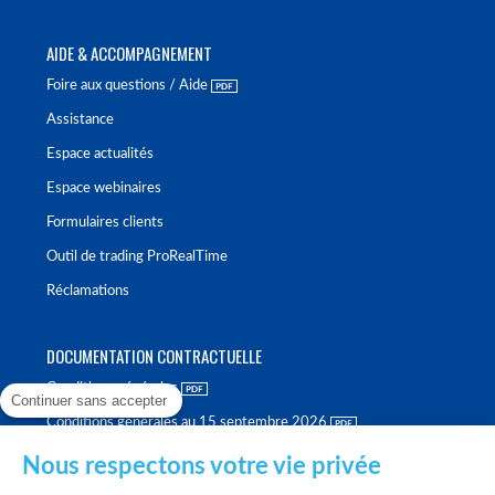
AIDE & ACCOMPAGNEMENT
Foire aux questions / Aide
Assistance
Espace actualités
Espace webinaires
Formulaires clients
Outil de trading ProRealTime
Réclamations
DOCUMENTATION CONTRACTUELLE
Conditions générales
Continuer sans accepter
Conditions générales au 15 septembre 2026
Brochure tarifaire
Nous respectons votre vie privée
Rapport sur la qualité d'exécution