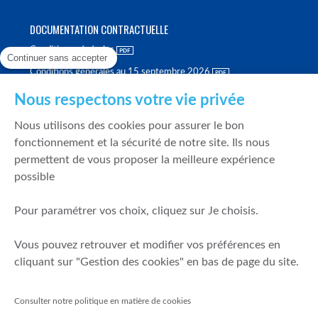
DOCUMENTATION CONTRACTUELLE
Conditions générales
Continuer sans accepter
Conditions générales au 15 septembre 2026
Brochure tarifaire
Nous respectons votre vie privée
Rapport sur la qualité d'exécution
Nous utilisons des cookies pour assurer le bon
Politique de meilleure sélection
fonctionnement et la sécurité de notre site. Ils nous
permettent de vous proposer la meilleure expérience
Politique de durabilité
possible
Fonds de garantie des dépôts et de résolution
Pour paramétrer vos choix, cliquez sur Je choisis.
SÉCURITÉ & DONNÉES PERSONNELLES
Vous pouvez retrouver et modifier vos préférences en
Mentions légales
cliquant sur "Gestion des cookies" en bas de page du site.
Prévention de la fraude
Gérer mes cookies
Consulter notre politique en matière de cookies
Politique de cookies