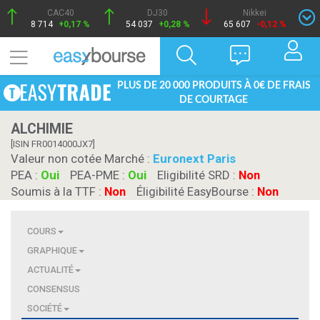
CAC40
DJ30
Nikkei
8 714
+0,17 %
54 037
+0,28 %
65 607
-0,12 %
PLUS DE 20 000 PRODUITS À 0€ DE FRAIS
DE COURTAGE
ALCHIMIE
[ISIN FR0014000JX7]
Valeur non cotée Marché :
Euronext Paris
PEA :
Oui
PEA-PME :
Oui
Eligibilité SRD :
Non
Soumis à la TTF :
Non
Éligibilité EasyBourse :
Non
COURS
GRAPHIQUE
ACTUALITÉ
CONSENSUS
SOCIÉTÉ