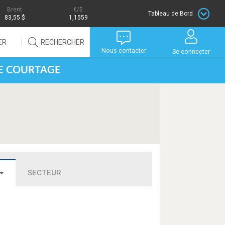
Brent
/$
Tableau de Bord
83,55 $
1,1559
ER
RECHERCHER
Nous contacter
Se connecter
DE COURTAGE
SECTEUR