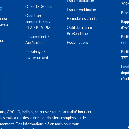
Espace actualités
202
Offre 18-30 ans
Espace webinaires
Broc
Ouvrir un
Formulaires clients
duite
compte-titres /
Rappo
stale
Outil de trading
PEA / PEA-PME
d'ex
ProRealTime
Espace client /
Polit
ous
Réclamations
Accès client
séle
Parrainage /
Polit
Inviter un ami
Fond
dépô
réso
urs, CAC 40, indices, retrouvez toute l'actualité boursière
ics mais aussi des articles et dossiers complets sur les
 moment. Des informations clé en main pour vous