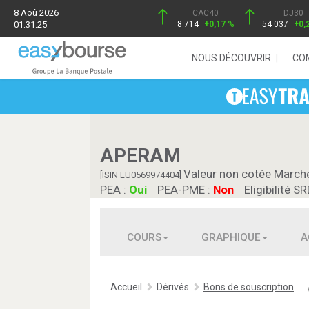
8 Aoû 2026
CAC40
DJ30
01:31:25
8 714
+0,17 %
54 037
+0,
NOUS DÉCOUVRIR
CO
APERAM
Valeur non cotée March
[ISIN LU0569974404]
PEA :
Oui
PEA-PME :
Non
Eligibilité SR
COURS
GRAPHIQUE
A
Accueil
Dérivés
Bons de souscription