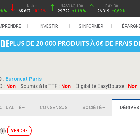
Nikkei
NASDAQ 100
DAX 30
28 %
65 607
-0,12 %
29 722
+1,19 %
26 319
+0,69 %
MPRENDRE
INVESTIR
S'INFORMER
ÉPARGN
PLUS DE 20 000 PRODUITS À 0€ DE FRAIS 
é :
Euronext Paris
D :
Non
Soumis à la TTF :
Non
Éligibilité EasyBourse :
Non
CTUALITÉ
CONSENSUS
SOCIÉTÉ
DÉRIVÉS
VENDRE