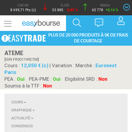
CAC40
DJ30
Nikkei
8 699,71 Pts (c)
53 885
-0,85 %
65 778
+0,14 %
PLUS DE 20 000 PRODUITS À 0€ DE FRAIS
DE COURTAGE
ATEME
[ISIN FR0011992700]
Cours :
12,050 € (c)
| Variation :
Marché :
Euronext
Paris
PEA :
Oui
PEA-PME :
Oui
Eligibilité SRD :
Non
Soumis à la TTF :
Non
COURS
GRAPHIQUE
ACTUALITÉ
CONSENSUS