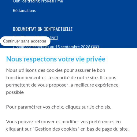
Outil de trading ProRealTime
Réclamations
DOCUMENTATION CONTRACTUELLE
Conditions générales
Continuer sans accepter
Conditions générales au 15 septembre 2026
Brochure tarifaire
Nous respectons votre vie privée
Rapport sur la qualité d'exécution
Nous utilisons des cookies pour assurer le bon
Politique de meilleure sélection
fonctionnement et la sécurité de notre site. Ils nous
permettent de vous proposer la meilleure expérience
Politique de durabilité
possible
Fonds de garantie des dépôts et de résolution
Pour paramétrer vos choix, cliquez sur Je choisis.
SÉCURITÉ & DONNÉES PERSONNELLES
Vous pouvez retrouver et modifier vos préférences en
Mentions légales
cliquant sur "Gestion des cookies" en bas de page du site.
Prévention de la fraude