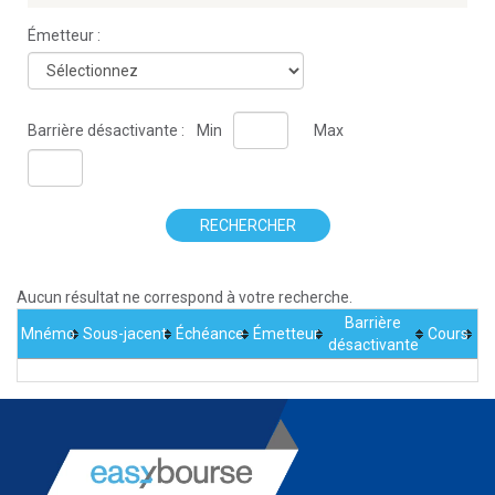
Émetteur :
Barrière désactivante :
Min
Max
RECHERCHER
Aucun résultat ne correspond à votre recherche.
Barrière
Mnémo
Sous-jacent
Échéance
Émetteur
Cours
désactivante