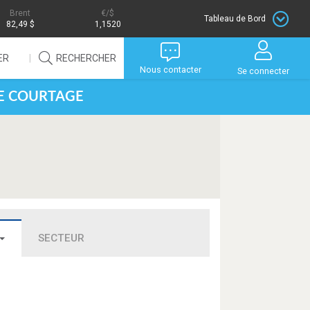
Brent
/$
Tableau de Bord
82,49 $
1,1520
ER
RECHERCHER
Nous contacter
Se connecter
DE COURTAGE
SECTEUR