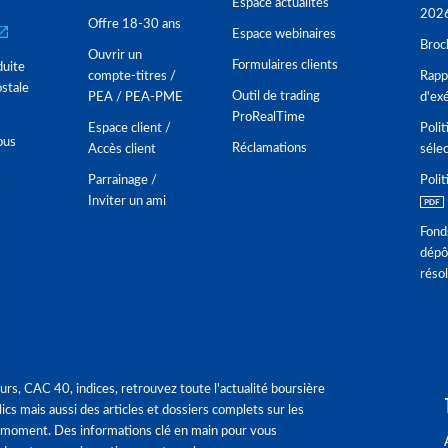
Espace actualités
202
Offre 18-30 ans
Espace webinaires
Broc
Ouvrir un
Formulaires clients
duite
compte-titres /
Rappo
stale
Outil de trading
PEA / PEA-PME
d'ex
ProRealTime
Espace client /
Polit
ous
Réclamations
Accès client
séle
Parrainage /
Polit
Inviter un ami
Fond
dépô
réso
urs, CAC 40, indices, retrouvez toute l'actualité boursière
ics mais aussi des articles et dossiers complets sur les
 moment. Des informations clé en main pour vous