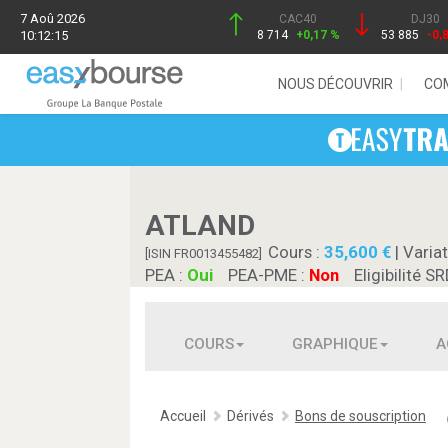
7 Aoû 2026
CAC40
DJ30
10:12:15
8 714
+0,17 %
53 885
-0,
NOUS DÉCOUVRIR
CO
ATLAND
Cours :
35,600
| Variat
[ISIN FR0013455482]
PEA :
Oui
PEA-PME :
Non
Eligibilité SR
COURS
GRAPHIQUE
A
Accueil
Dérivés
Bons de souscription