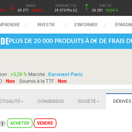
Nikkei
NASDAQ 100
DAX 30
85 %
65 271
-0,63 %
29 373 Pts (c)
26 281
+0,54 %
MPRENDRE
INVESTIR
S'INFORMER
ÉPARGN
PLUS DE 20 000 PRODUITS À 0€ DE FRAIS 
ion :
+0,28 %
Marché :
Euronext Paris
D :
Non
Soumis à la TTF :
Non
CTUALITÉ
CONSENSUS
SOCIÉTÉ
DÉRIVÉS
ACHETER
VENDRE