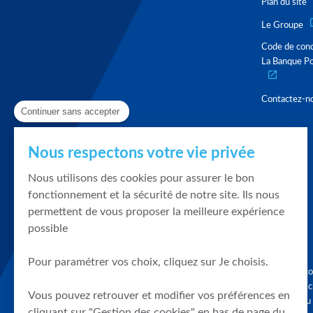
Plan du site
Le Groupe
Code de con
La Banque Po
Contactez-n
Continuer sans accepter
Nous respectons votre vie privée
Nous utilisons des cookies pour assurer le bon
fonctionnement et la sécurité de notre site. Ils nous
permettent de vous proposer la meilleure expérience
possible
Pour paramétrer vos choix, cliquez sur Je choisis.
Graphique, co
en quelques cl
Vous pouvez retrouver et modifier vos préférences en
tendances du
cliquant sur "Gestion des cookies" en bas de page du