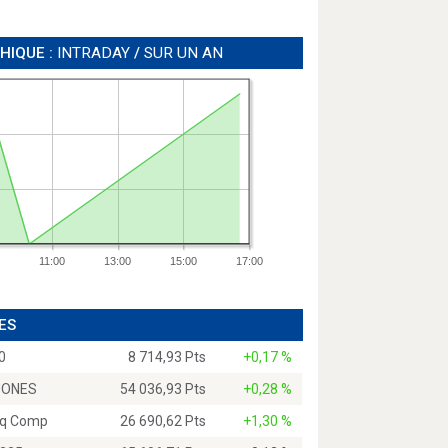
HIQUE :
INTRADAY
/
SUR UN AN
11:00
13:00
15:00
17:00
ES
0
8 714,93 Pts
+0,17 %
JONES
54 036,93 Pts
+0,28 %
q Comp
26 690,62 Pts
+1,30 %