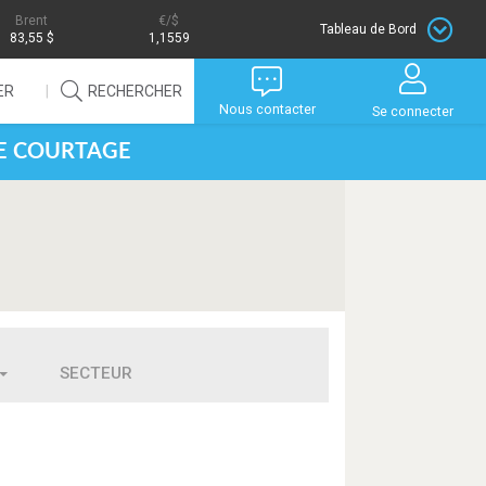
Brent
/$
Tableau de Bord
83,55 $
1,1559
ER
RECHERCHER
Nous contacter
Se connecter
DE COURTAGE
SECTEUR