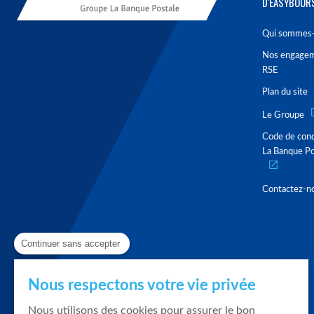
D'EASYBOUR
Qui sommes-
Nos engage
RSE
Plan du site
Le Groupe
Code de con
La Banque Po
Contactez-n
Continuer sans accepter
Nous respectons votre vie privée
Nous utilisons des cookies pour assurer le bon