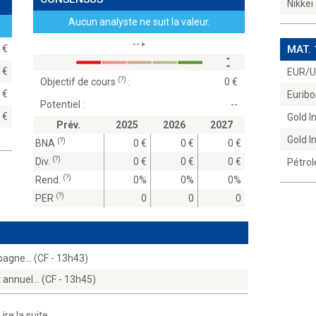
Nikkei
Aucun analyste ne suit la valeur.
--
00
MAT.
00
EUR/
(?)
Objectif de cours
:
0
00
Euribo
Potentiel :
--
00
Gold 
Prév.
2025
2026
2027
Gold 
(?)
BNA
0
0
0
(?)
Div.
0
0
0
Pétrol
(?)
Rend.
0%
0%
0%
(?)
PER
0
0
0
spagne… (CF - 13h43)
t annuel… (CF - 13h45)
Lire la suite