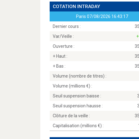
COTATION INTRADAY
Paris
07/08/2026 16:43:17
Dernier cours :
3
Var/Veille :
+
Ouverture :
3
+ Haut :
3
+ Bas :
3
Volume (nombre de titres) :
Volume (millions
) :
Seuil suspension baisse :
Seuil suspension hausse :
Clôture de la veille :
3
Capitalisation (millions
) :