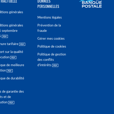
TRACTUELLE
DONNÉES
PERSONNELLES
itions générales
Mentions légales
itions générales
Prévention de la
5 septembre
fraude
6
Gérer mes cookies
hure tarifaire
Politique de cookies
rt sur la qualité
Politique de gestion
écution
des conflits
ique de meilleure
d'intérêts
ction
ique de durabilité
s de garantie des
ts et de
lution