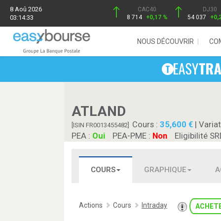
8 Aoû 2026
CAC40
DJ30
03:14:33
8 714
+0,17 %
54 037
+0,
NOUS DÉCOUVRIR
CO
ATLAND
Cours :
35,600
| Variat
[ISIN FR0013455482]
PEA :
Oui
PEA-PME :
Non
Eligibilité SR
COURS
GRAPHIQUE
A
Actions
Cours
Intraday
ACHET