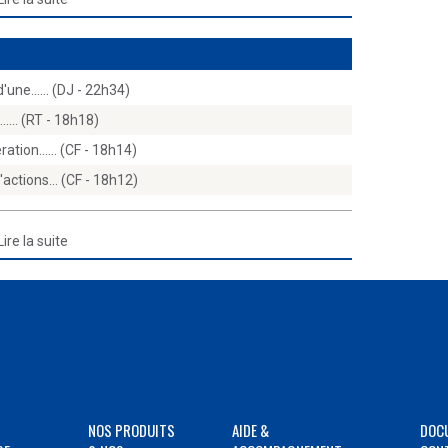
d'une...… (DJ - 22h34)
e...… (RT - 18h18)
ération...… (CF - 18h14)
d'actions… (CF - 18h12)
Lire la suite
NOS PRODUITS
AIDE &
DOC