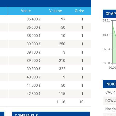
Vente
Volume
Ordre
GRAP
0
36,400
97
1
35.61
0
36,600
50
1
35.57
0
38,900
10
1
0
39,000
250
1
35.54
39,100
3
1
39,500
210
1
35.50
09:00
39,800
322
1
40,000
9
1
INDIC
41,000
50
1
CAC 4
42,300
115
1
DOW 
1 116
10
Nasda
CONSENSUS