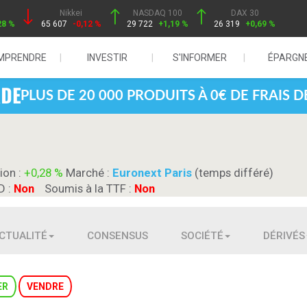
Nikkei
NASDAQ 100
DAX 30
28 %
65 607
-0,12 %
29 722
+1,19 %
26 319
+0,69 %
MPRENDRE
INVESTIR
S'INFORMER
ÉPARGN
PLUS DE 20 000 PRODUITS À 0€ DE FRAIS 
ion :
+0,28 %
Marché :
Euronext Paris
(temps différé)
D :
Non
Soumis à la TTF :
Non
CTUALITÉ
CONSENSUS
SOCIÉTÉ
DÉRIVÉS
ER
VENDRE