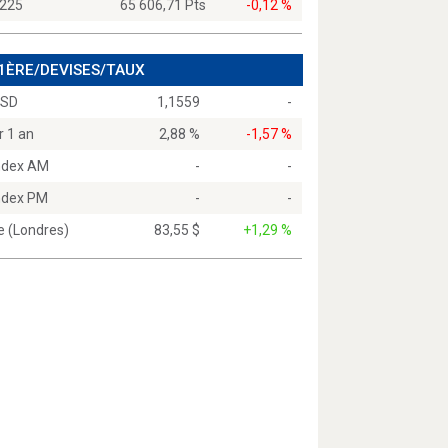
 225
65 606,71 Pts
-0,12 %
 1ÈRE/DEVISES/TAUX
USD
1,1559
-
r 1 an
2,88 %
-1,57 %
Index AM
-
-
Index PM
-
-
e (Londres)
83,55 $
+1,29 %