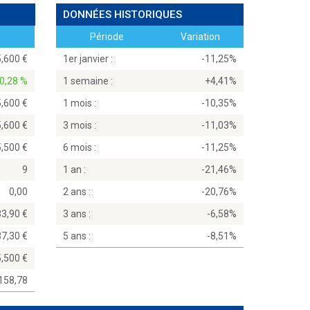
DONNÉES HISTORIQUES
Période
Variation
5,600
1er janvier :
-11,25%
0,28 %
1 semaine :
+4,41%
5,600
1 mois :
-10,35%
5,600
3 mois :
-11,03%
5,500
6 mois :
-11,25%
9
1 an :
-21,46%
0,00
2 ans :
-20,76%
33,90
3 ans :
-6,58%
37,30
5 ans :
-8,51%
5,500
158,78