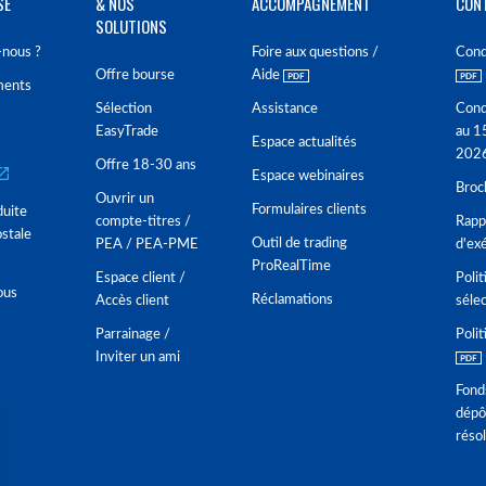
SE
& NOS
ACCOMPAGNEMENT
CON
SOLUTIONS
nous ?
Foire aux questions /
Cond
Offre bourse
Aide
ments
Sélection
Assistance
Cond
EasyTrade
au 1
Espace actualités
202
Offre 18-30 ans
Espace webinaires
Broc
Ouvrir un
Formulaires clients
duite
compte-titres /
Rappo
stale
Outil de trading
PEA / PEA-PME
d'ex
ProRealTime
Espace client /
Polit
ous
Réclamations
Accès client
séle
Parrainage /
Polit
Inviter un ami
Fond
dépô
réso