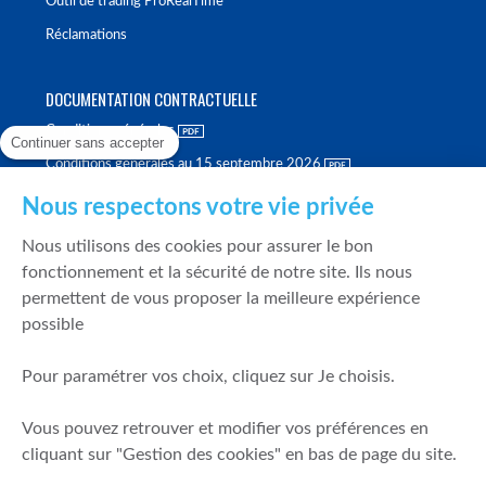
Outil de trading ProRealTime
Réclamations
DOCUMENTATION CONTRACTUELLE
Conditions générales
Continuer sans accepter
Conditions générales au 15 septembre 2026
Brochure tarifaire
Nous respectons votre vie privée
Rapport sur la qualité d'exécution
Nous utilisons des cookies pour assurer le bon
Politique de meilleure sélection
fonctionnement et la sécurité de notre site. Ils nous
permettent de vous proposer la meilleure expérience
Politique de durabilité
possible
Fonds de garantie des dépôts et de résolution
Pour paramétrer vos choix, cliquez sur Je choisis.
SÉCURITÉ & DONNÉES PERSONNELLES
Vous pouvez retrouver et modifier vos préférences en
Mentions légales
cliquant sur "Gestion des cookies" en bas de page du site.
Prévention de la fraude