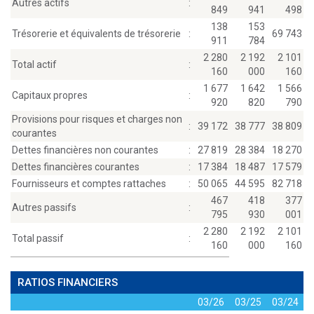
Autres actifs
:
849
941
498
138
153
Trésorerie et équivalents de trésorerie
:
69 743
911
784
2 280
2 192
2 101
Total actif
:
160
000
160
1 677
1 642
1 566
Capitaux propres
:
920
820
790
Provisions pour risques et charges non
:
39 172
38 777
38 809
courantes
Dettes financières non courantes
:
27 819
28 384
18 270
Dettes financières courantes
:
17 384
18 487
17 579
Fournisseurs et comptes rattaches
:
50 065
44 595
82 718
467
418
377
Autres passifs
:
795
930
001
2 280
2 192
2 101
Total passif
:
160
000
160
RATIOS FINANCIERS
03/26
03/25
03/24