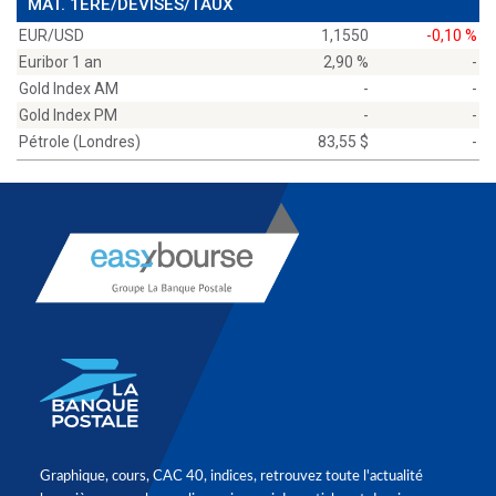
MAT. 1ÈRE/DEVISES/TAUX
EUR/USD
1,1550
-0,10 %
Euribor 1 an
2,90 %
-
Gold Index AM
-
-
Gold Index PM
-
-
Pétrole (Londres)
83,55 $
-
Graphique, cours, CAC 40, indices, retrouvez toute l'actualité