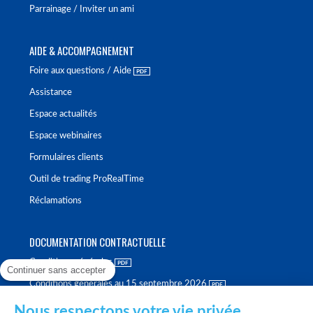
Parrainage / Inviter un ami
AIDE & ACCOMPAGNEMENT
Foire aux questions / Aide
Assistance
Espace actualités
Espace webinaires
Formulaires clients
Outil de trading ProRealTime
Réclamations
DOCUMENTATION CONTRACTUELLE
Conditions générales
Continuer sans accepter
Conditions générales au 15 septembre 2026
Brochure tarifaire
Nous respectons votre vie privée