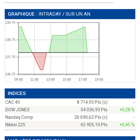
GRAPHIQUE :
INTRADAY
/
SUR UN AN
139.75
138.75
137.75
136.75
09:00
11:00
13:00
15:00
17:00
19:00
INDICES
CAC 40
8 714,93 Pts (c)
-
DOW JONES
54 036,93 Pts
+0,28 %
Nasdaq Comp
26 690,62 Pts (c)
-
Nikkei 225
65 905,10 Pts
+0,45 %