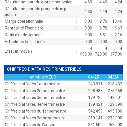
Résultat net part du groupe par action
:
4,60
4,49
4,24
Résultat net part du groupe dilué par
:
4,60
4,49
4,24
action
Marge opérationnelle
:
0,00
9,70
10,46
Rentabilité Financière
:
0,00
6,70
6,63
Ratio d'endettement
:
0,00
-6,51
-2,16
Effectif en fin d'année
:
0,00
0,00
0,00
4
4
4
Effectif moyen
:
953,00
723,00
377,00
CHIFFRES D'AFFAIRES TRIMESTRIELS
en Milliers EUR
04/25
04/24
Chiffre d'affaires 1er trimestre
:
243 971
218 432
Chiffre d'affaires 2eme trimestre
:
298 488
276 668
Chiffre d'affaires 3eme trimestre
:
179 720
143 501
Chiffre d'affaires 4eme trimestre
:
139 421
129 399
Chiffre d'affaires du 1er semestre
:
542 459
495 100
Chiffre d'affaires 2ème semestre
:
319 141
272 900
Chiffre d'affaires de l'année
:
861 600
768 000