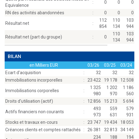
:
0
0
0
Equivalence
RN des activités abandonnées
:
0
0
0
112
110
103
Résultat net
:
854
134
944
110
103
Résultat net (part du groupe)
:
0
134
944
BILAN
en Milliers EUR
03/26
03/25
03/24
Ecart d'acquisition
:
32
32
32
Immobilisations incorporelles
:
23 422
19 178
12 508
1 325
1 202
1 186
Immobilisations corporelles
:
980
970
560
Droits d'utilisation (actif)
:
12 856
15 213
5 694
493
559
579
Actifs financiers non courants
:
973
631
931
Stocks et travaux en-cours
:
23 747
19 434
18 053
Créances clients et comptes rattachés
:
26 381
32 813
34 149
234
188
194