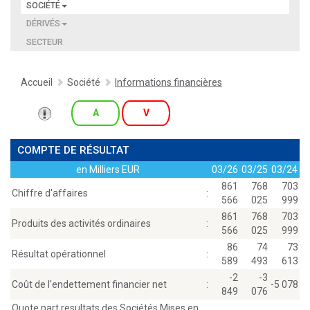
SOCIÉTÉ
DÉRIVÉS
SECTEUR
Accueil
Société
Informations financières
A
V
COMPTE DE RÉSULTAT
en Milliers EUR
03/26
03/25
03/24
861
768
703
Chiffre d'affaires
:
566
025
999
861
768
703
Produits des activités ordinaires
:
566
025
999
86
74
73
Résultat opérationnel
:
589
493
613
-2
-3
Coût de l'endettement financier net
:
-5 078
849
076
Quote part resultats des Sociétés Mises en