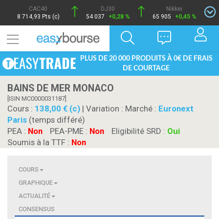
CAC40
DJ30
Nikkei
8 714,93 Pts (c)
54 037
+0,28 %
65 905
+0,45 %
PLUS DE 20 000 PRODUITS À 0€ DE FRAIS
DE COURTAGE
BAINS DE MER MONACO
[ISIN MC0000031187]
Cours :
138,00 € (c)
| Variation :
Marché :
Euronext
Paris
(temps différé)
PEA :
Non
PEA-PME :
Non
Eligibilité SRD :
Oui
Soumis à la TTF :
Non
COURS
GRAPHIQUE
ACTUALITÉ
CONSENSUS