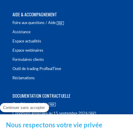
AIDE & ACCOMPAGNEMENT
Foire aux questions / Aide
Assistance
Espace actualités
Espace webinaires
Formulaires clients
Outil de trading ProRealTime
Réclamations
DOCUMENTATION CONTRACTUELLE
Conditions générales
Continuer sans accepter
Conditions générales au 15 septembre 2026
Brochure tarifaire
Nous respectons votre vie privée
Rapport sur la qualité d'exécution