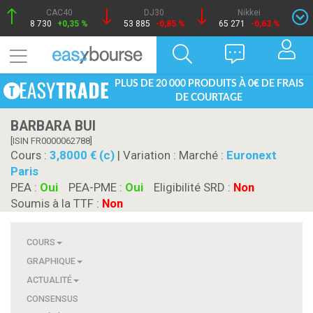
CAC40
DJ30
Nikkei
8 730
+0,35 %
53 885
-0,85 %
65 271
-0,63 %
PLUS DE 20 000 PRODUITS À 0€ DE FRAIS
DE COURTAGE
BARBARA BUI
[ISIN FR0000062788]
Cours :
3,8000 € (c)
| Variation :
Marché :
Euronext
Paris
PEA :
Oui
PEA-PME :
Oui
Eligibilité SRD :
Non
Soumis à la TTF :
Non
COURS
GRAPHIQUE
ACTUALITÉ
CONSENSUS