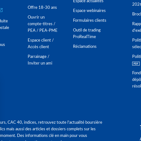
Espace actualités
202
Offre 18-30 ans
Espace webinaires
Broc
Ouvrir un
Formulaires clients
duite
compte-titres /
Rappo
stale
Outil de trading
PEA / PEA-PME
d'ex
ProRealTime
Espace client /
Polit
ous
Réclamations
Accès client
séle
Parrainage /
Polit
Inviter un ami
Fond
dépô
réso
urs, CAC 40, indices, retrouvez toute l'actualité boursière
ics mais aussi des articles et dossiers complets sur les
 moment. Des informations clé en main pour vous