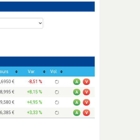
ours
Var.
Vol.
5,6950
-8,51 %
A
V
88,995
+8,15 %
A
V
79,580
+4,95 %
A
V
76,385
+3,33 %
A
V