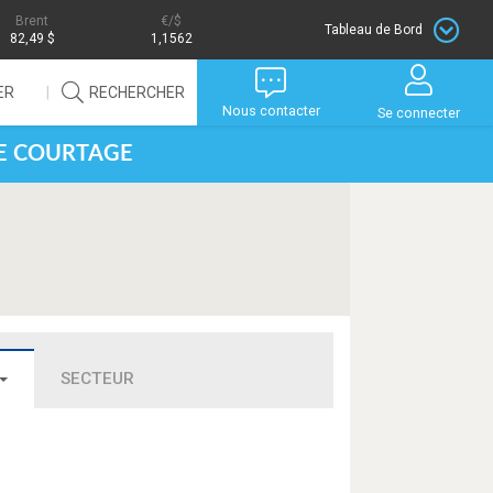
Brent
/$
Tableau de Bord
82,49 $
1,1562
ER
RECHERCHER
Nous contacter
Se connecter
DE COURTAGE
SECTEUR