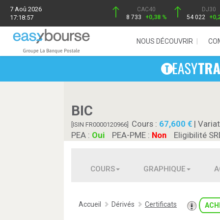
7 Aoû 2026
CAC40
DJ30
17:18:57
8 733
+0,38 %
54 022
+0,
NOUS DÉCOUVRIR
CO
BIC
Cours :
67,600
| Variat
[ISIN FR0000120966]
PEA :
Oui
PEA-PME :
Non
Eligibilité SR
COURS
GRAPHIQUE
A
Accueil
Dérivés
Certificats
ACH