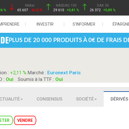
Nikkei
NASDAQ 100
DAX 30
26 %
65 607
-0,12 %
29 610
+0,81 %
26 372
+0,89 %
MPRENDRE
INVESTIR
S'INFORMER
ÉPARGN
PLUS DE 20 000 PRODUITS À 0€ DE FRAIS 
ion :
+2,11 %
Marché :
Euronext Paris
D :
Oui
Soumis à la TTF :
Oui
CTUALITÉ
CONSENSUS
SOCIÉTÉ
DÉRIVÉS
ETER
VENDRE